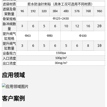
滤袋材质
拒水防油针刺毡（具体工况可选用不同材质）
滤袋及骨
96
192
320
384
480
576
768
960
架数量
Φ
×
125
2430
骨架规格
脉冲阀数
6
5
6
10
12
16
20
3
量
提升阀气
Φ
Φ
Φ
63
80
100
缸规格
提升阀气
3
6
5
6
5
6
8
10
缸数量
1500pa
设备阻力
³
100g/m
入口浓度
³
30mg/m
出口浓度
应用领域
客户案例