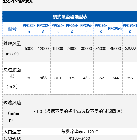
袋式除尘器选型表
PPC32-
PPC32-
PPC
64
-
PPC
64
-
PPC
96
-
PPC
96
-
PPC
96-1
PPC
96
-
8
型号
0
3
6
5
6
5
6
处理风量
60000
6000
12000
18000
24000
30000
36000
48000
(m3 /h)
总过滤面
积
93
186
310
372
465
557
744
929
（
）
m 2
过滤风速
（根据不同的扬尘点选取不同的过滤风速）
<1.0
（
m/mi
）
n
布袋除尘器﹤
℃
入口温度
120
Φ
×
130
2450
滤袋规格