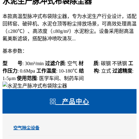
水泥生产脉冲式布袋除尘器
本款高温型脉冲式布袋除尘器，专为水泥生产行业设计，适配
回转窑、破碎机、水泥仓顶等粉尘排放场景，可高效处理高温
（≤280℃）、高浓度（≤80g/m³）水泥粉尘。设备采用耐高温
氟美斯滤袋，搭配脉冲喷吹清灰...
基本参数：
型 号
: 30m³/min
过滤介质
: 空气
材 质
: 碳钢 不锈钢
工
作压力
: 0.6Mpa
工作温度
: 10-180℃
结 构
: 立式
过滤精度
:
1-5μm
使用范围
: 医学车间、制药车间
产品中心
空气除尘设备