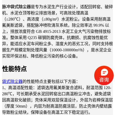
脉冲袋式除尘器
是专为水泥生产行业设计，适配回转窑、破碎
机、水泥仓顶等粉尘排放场景，可高效处理高温
（≤280℃）、高浓度（≤80g/m³）水泥粉尘。设备采用耐高温
氟美斯滤袋，搭配脉冲喷吹清灰系统，除尘效率达 99.9% 以
上，排放浓度符合 GB 4915-2013 水泥工业大气污染物排放标
准。整体采用 Q235 碳钢防腐壳体，抗磨损、抗腐蚀性能优
异，能适应水泥车间粉尘多、湿度大的恶劣工况，同时支持根
据生产规模定制处理风量（10000-100000m³/h），是水泥企业
实现环保达标、降低粉尘污染的核心设备。
性能特点
袋式除尘器
的性能特点主要包括以下方面：
1、高温适配性能：滤袋选用氟美斯复合滤料，耐温范围 120-
280℃，可长期承受水泥回转窑出口高温粉尘冲击，避免滤袋
因高温软化破损；壳体采用双层保温设计，外层为岩棉保温层
（厚度 50mm），内层为耐高温防腐涂层，防止壳体内壁结露
导致粉尘结块，保障设备在高温工况下稳定运行。