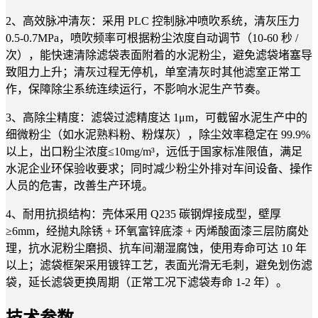
2、高效脉冲清灰：采用 PLC 控制脉冲喷吹系统，清灰压力
0.5-0.7MPa，喷吹频率可根据粉尘浓度自动调节（10-60 秒 /
次），能快速清除滤袋表面附着的水泥粉尘，避免滤袋堵塞导
致阻力上升；清灰过程无停机，单室清灰时其他滤室正常工
作，保障除尘系统连续运行，不影响水泥生产节奏。
3、高除尘精度：滤袋过滤精度达 1μm，可截留水泥生产中的
细微粉尘（如水泥熟料粉、粉煤灰），除尘效率稳定在 99.9%
以上，出口粉尘浓度≤10mg/m³，远低于国家标准限值，满足
水泥企业环保验收要求；同时减少粉尘外排对车间设备、操作
人员的危害，改善生产环境。
4、耐用抗损结构：壳体采用 Q235 碳钢焊接成型，壁厚
≥6mm，经抛丸除锈 + 环氧富锌底漆 + 丙烯酸面漆三层防腐处
理，抗水泥粉尘磨损、抗车间潮湿腐蚀，使用寿命可达 10 年
以上；滤袋框架采用镀锌工艺，表面光滑无毛刺，避免划伤滤
袋，延长滤袋更换周期（正常工况下滤袋寿命 1-2 年）。
技术参数