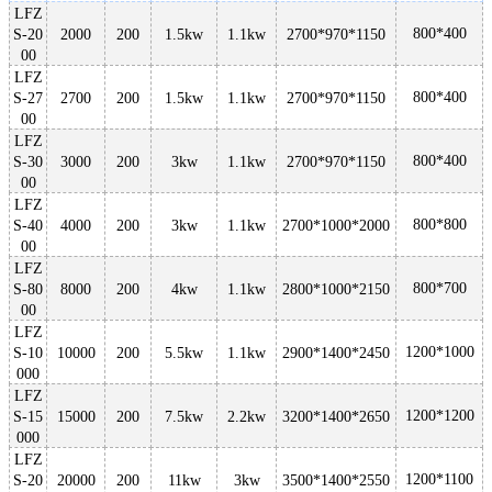
LFZ
800*400
S-20
2000
200
1.5kw
1.1kw
2700*970*1150
00
LFZ
800*400
S-27
2700
200
1.5kw
1.1kw
2700*970*1150
00
LFZ
800*400
S-30
3000
200
3kw
1.1kw
2700*970*1150
00
LFZ
800*800
S-40
4000
200
3kw
1.1kw
2700*1000*2000
00
LFZ
800*700
S-80
8000
200
4kw
1.1kw
2800*1000*2150
00
LFZ
1200*1000
S-10
10000
200
5.5kw
1.1kw
2900*1400*2450
000
LFZ
1200*1200
S-15
15000
200
7.5kw
2.2kw
3200*1400*2650
000
LFZ
1200*1100
S-20
20000
200
11kw
3kw
3500*1400*2550