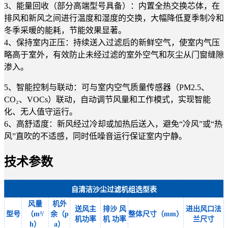
3、能量回收（部分高端型号具备）：内置全热交换芯体，在
排风和新风之间进行温度和湿度的交换，大幅降低夏季制冷和
冬季采暖的能耗，节能效果显著。
4、保持室内正压：持续送入过滤后的新鲜空气，使室内气压
略高于室外，有效防止未经过滤的室外空气和灰尘从门窗缝隙
渗入。
5、智能控制与联动：可与室内空气质量传感器（PM2.5、
CO₂、VOCs）联动，自动调节风量和工作模式，实现智能
化、无人值守运行。
6、高舒适度：新风经过冷却或加热后送入，避免“冷风”或“热
风”直吹的不适感，同时低噪音运行保证室内宁静。
技术参数
自清洁沙尘过滤机组选型表
风量
机外
送风主
排沙
风
进出风口法
型号
（
m³/
余（
p
整体尺寸（
mm）
机功率
机
功率
兰尺寸
h）
a）