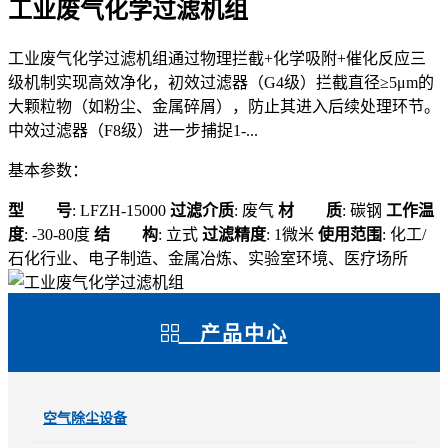
工业废气化学过滤机组
工业废气化学过滤机组通过物理拦截+化学吸附+催化反应三
级机制实现高效净化，初效过滤器（G4级）拦截直径≥5μm的
大颗粒物（如粉尘、金属碎屑），防止其进入后续处理环节。
中效过滤器（F8级）进一步捕捉1-...
基本参数：
型 号
: LFZH-15000
过滤介质
: 废气
材 质
: 碳钢
工作温
度
: -30-80度
结 构
: 立式
过滤精度
: 1微米
使用范围
: 化工/
石化行业、电子制造、金属冶炼、实验室环境、医疗场所
产品中心
空气除尘设备