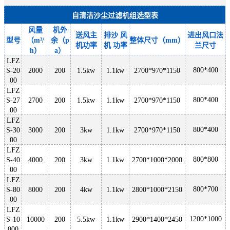
自清洁沙尘过滤机组选型表
风量
机外
送风主
排沙
风
进出风口法
型号
（
m³/
余（
p
整体尺寸（
mm）
机功率
机
功率
兰尺寸
h）
a）
LFZ
800*400
S-20
2000
200
1.5kw
1.1kw
2700*970*1150
00
LFZ
800*400
S-27
2700
200
1.5kw
1.1kw
2700*970*1150
00
LFZ
800*400
S-30
3000
200
3kw
1.1kw
2700*970*1150
00
LFZ
800*800
S-40
4000
200
3kw
1.1kw
2700*1000*2000
00
LFZ
800*700
S-80
8000
200
4kw
1.1kw
2800*1000*2150
00
LFZ
1200*1000
S-10
10000
200
5.5kw
1.1kw
2900*1400*2450
000