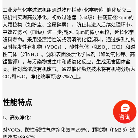
工业废气化学过滤机组通过物理拦截+化学吸附+催化反应三
级机制实现高效净化，初效过滤器（G4级）拦截直径≥5μm的
大颗粒物（如粉尘、金属碎屑），防止其进入后续处理环节。
中效过滤器（F8级）进一步捕捉1-5μm的微小颗粒，延长化学
滤料寿命。采用浸渍活性炭或浸渍氧化铝滤料，通过多孔结构
吸附挥发性有机物（VOCs）、酸性气体（如SO₂、HCl）和碱
性气体（如NH₃）。滤料表面浸渍化学试剂（如氢氧化钾、高
锰酸钾），与污染物发生中和或氧化反应，生成无害固体盐
类。针对高浓度有机废气，通过催化燃烧技术将有机物分解为
CO₂和H₂O，净化效率可达97%以上。
性能特点
1、
高效净化：
对VOCs、酸性/碱性气体净化效率≥95%，颗粒物（PM2.5）过
滤效率≥99.97%。