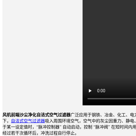
风机前端沙尘净化自洁式空气过滤器
广泛应用于钢铁、冶金、化工、电
下，
自洁式空气过滤器
吸入周围环境空气，空气中的灰尘因重力、静电
于某一设定值时，“脉冲控制器” 自动启动，控制 “脉冲阀” 在短
经过若干次循环后，冲洗过程自行停止。