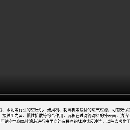
力、水泥等行业的空压机、鼓风机、制氧机等设备的进气过滤，可有效保
、接触阻力留、惯性扩散等综合作用，沉积在过滤筒滤料的外表面，清洁
时间内用压缩空气向每排滤芯进行由里向外有程序的脉冲式反冲洗，以除去吸