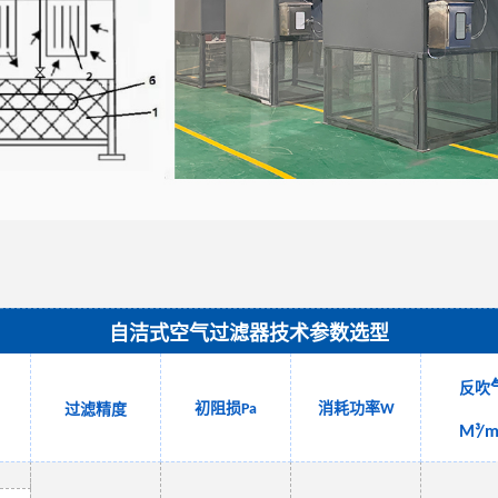
自洁式空气过滤器技术参数选型
反吹
初阻损
消耗功率
过滤精度
Pa
W
M³/m