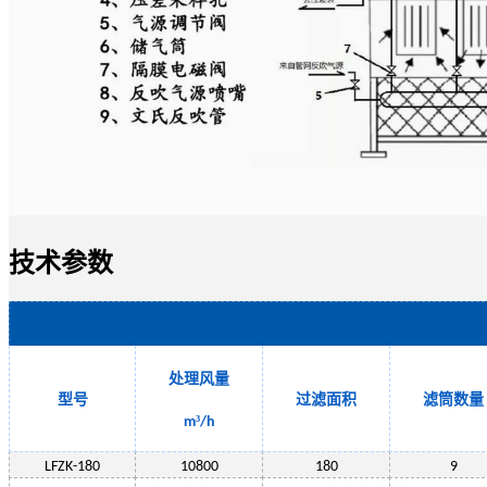
技术参数
处理风量
型号
过滤面积
滤筒数量
³
m
/h
LF
ZK-180
10800
180
9