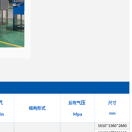
气
压
反吹气
尺寸
结构形式
mm
in
Mpa
1
610
*13
6
0*2
660