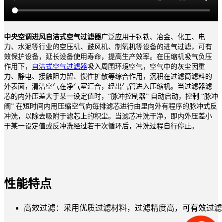
中央空调进风自洁式空气过滤器
广泛应用于钢铁、冶金、化工、电
力、水泥等行业的空压机、鼓风机、制氧机等设备的进气过滤，可有
效保护设备，延长设备使用寿命，提高生产效率。在压缩机吸气负压
作用下，
自洁式空气过滤器
吸入周围环境空气，空气中的灰尘因重
力、静电、接触阻力留、惯性扩散等综合作用，沉积在过滤筒滤料的
外表面，清洁空气在净气室汇合，经出气管进入压缩机。当过滤器滤
芯的内外压差大于某一设定值时，“脉冲控制器” 自动启动，控制 “脉冲
阀” 在短时间内用压缩空气向每排滤芯进行由里向外有程序的脉冲式反
冲洗，以除去吸附于滤芯上的积尘。当滤芯冲洗干净，即内外压差小
于某一设定值或反冲洗经过若干次循环后，冲洗过程自行停止。
性能特点
高效过滤：采用优质过滤材料，过滤精度高，可有效过滤