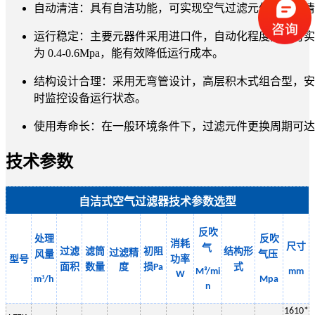
自动清洁：具有自洁功能，可实现空气过滤元件的自动清
运行稳定：主要元器件采用进口件，自动化程度高，可实现无人
为 0.4-0.6Mpa，能有效降低运行成本。
结构设计合理：采用无弯管设计，高层积木式组合型，安装
时监控设备运行状态。
使用寿命长：在一般环境条件下，过滤元件更换周期可达
技术参数
自洁式空气过滤器技术参数选型
反吹
处理
反吹
消耗
尺寸
气
过滤
滤筒
初阻
结构形
过滤精
风量
气
压
型号
功率
面积
数量
度
损
式
Pa
M³/mi
mm
W
³
m
/h
Mpa
n
1
610
*