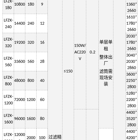
LF
ZK-
10800
180
9
13
6
0*
180
2
660
1
61
0*
LF
ZK-
14400
240
12
1
78
0*
240
2660
2030
*
LF
ZK-
单层
单
19200
320
16
1
78
0*
150W
/
320
租
2660
AC220
0.2
3
040
*
整体出
LF
ZK-
V
33600
560
28
2030
*
厂
560
2
860
≤150
滤筒需
3600*
LF
ZK-
现场安
48000
800
40
2250
*
装
800
2800
5280*
LF
ZK-
72000
1200
60
2200
*
1200
2800
4400*
LF
ZK-
96000
1600
80
3520*
1600
2800
4400*
LF
ZK-
12000
过滤精
2000
100
4200*