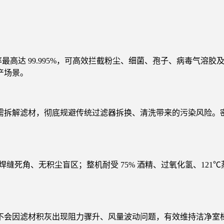
物过滤效率最高达 99.995%，可高效拦截粉尘、细菌、孢子、病毒气溶
产场景。
拆解滤材，彻底规避传统过滤器拆换、清洗带来的污染风险。密闭
渡，无焊缝死角、无积尘盲区；整机耐受 75% 酒精、过氧化氢、1
不会因滤材积灰出现阻力骤升、风量波动问题，有效维持洁净室