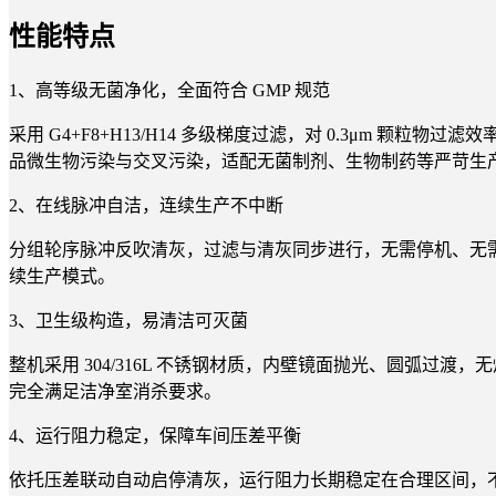
性能特点
1、高等级无菌净化，全面符合 GMP 规范
采用 G4+F8+H13/H14 多级梯度过滤，对 0.3μm 颗粒
品微生物污染与交叉污染，适配无菌制剂、生物制药等严苛生
2、在线脉冲自洁，连续生产不中断
分组轮序脉冲反吹清灰，过滤与清灰同步进行，无需停机、无需
续生产模式。
3、卫生级构造，易清洁可灭菌
整机采用 304/316L 不锈钢材质，内壁镜面抛光、圆弧过
完全满足洁净室消杀要求。
4、运行阻力稳定，保障车间压差平衡
依托压差联动自动启停清灰，运行阻力长期稳定在合理区间，