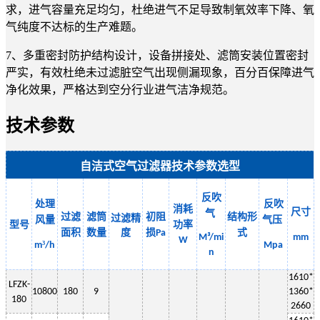
求，进气容量充足均匀，杜绝进气不足导致制氧效率下降、氧
气纯度不达标的生产难题。
7、多重密封防护结构设计，设备拼接处、滤筒安装位置密封
严实，有效杜绝未过滤脏空气出现侧漏现象，百分百保障进气
净化效果，严格达到空分行业进气洁净规范。
技术参数
自洁式空气过滤器技术参数选型
反吹
处理
反吹
消耗
尺寸
气
过滤
滤筒
初阻
结构形
过滤精
风量
气
压
型号
功率
面积
数量
度
损
式
Pa
M³/mi
mm
W
³
m
/h
Mpa
n
1
610
*
LF
ZK-
10800
180
9
13
6
0*
180
2
660