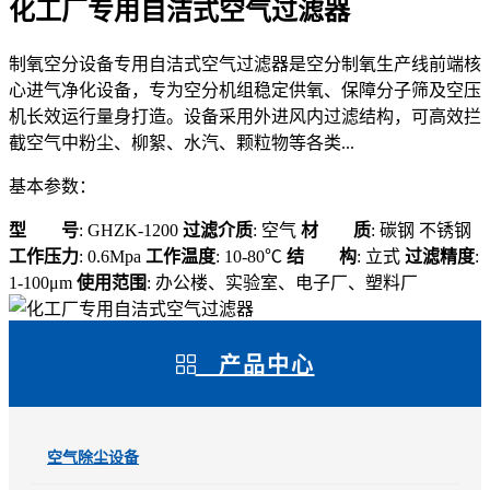
化工厂专用自洁式空气过滤器
制氧空分设备专用自洁式空气过滤器是空分制氧生产线前端核
心进气净化设备，专为空分机组稳定供氧、保障分子筛及空压
机长效运行量身打造。设备采用外进风内过滤结构，可高效拦
截空气中粉尘、柳絮、水汽、颗粒物等各类...
基本参数：
型 号
: GHZK-1200
过滤介质
: 空气
材 质
: 碳钢 不锈钢
工作压力
: 0.6Mpa
工作温度
: 10-80℃
结 构
: 立式
过滤精度
:
1-100μm
使用范围
: 办公楼、实验室、电子厂、塑料厂
产品中心
空气除尘设备