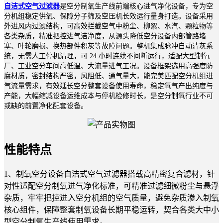
自洁式空气过滤器
是空分制氧生产线前端核心进气净化设备，专为空
分机组稳定供氧、保障分子筛及空压机长效运行量身打造。设备采用
外进风内过滤结构，可高效拦截空气中粉尘、柳絮、水汽、颗粒物等
各类杂质，精准把控进气洁净度，从源头降低空分设备内部管路堵
塞、叶轮磨损、换热部件积灰等故障问题。整机集成脉冲自动清灰系
统，无需人工停机清理，可 24 小时连续不间断运行，适配大型制氧
厂、工业空分车间高低温、大流量进气工况。设备框架选用高强度防
腐材质，密封结构严密，风阻低、通气量大，能完美匹配空分机组进
气流量需求，有效延长空分整套设备使用寿命，稳定氧气产出纯度与
产能，大幅缩减设备运维成本与停机检修时长，是空分制氧行业不可
或缺的前置净化配套设备。
性能特点
1、制氧空分设备自洁式空气过滤器搭载高精密复合滤材，针
对性适配空分制氧进气净化标准，可精准过滤细微粉尘与悬浮
杂质，牢牢把控进入空分机组的空气质量，避免杂质渗入制氧
核心组件，保障整套制氧设备长期平稳运转，契合各类大中小
型空分制氧生产线使用需求。