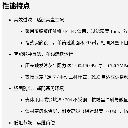
性能特点
高效过滤，适配高尘工况
采用覆膜聚酯纤维 / PTFE 滤筒，过滤精度 1μm，效率≥
褶式滤筒设计，单筒过滤面积≥15㎡，相同风量下阻力
智能脉冲自洁，在线连续运行
压差触发清灰：阻力达 1200-1500Pa 时，0.5-0.7
支持压差 / 定时 / 手动三种模式，PLC 自适应调
坚固防腐，适配恶劣环境
壳体采用碳钢烤漆 / 304 不锈钢，抗粉尘冲刷与微量 
滤材带疏水涂层，耐受高湿（相对湿度 100%），防结
低阻节能，运维简便