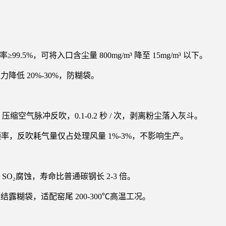
99.5%，可将入口含尘量 800mg/m³ 降至 15mg/m³ 以下。
降低 20%-30%，防糊袋。
MPa 压缩空气脉冲反吹，0.1-0.2 秒 / 次，剥离粉尘落入灰斗。
整频率，反吹耗气量仅占处理风量 1%-3%，不影响生产。
SO₂腐蚀，寿命比普通碳钢长 2-3 倍。
露糊袋，适配窑尾 200-300℃高温工况。