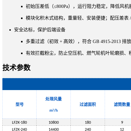
初始压差低（≤800Pa），运行阻力稳定，降低风机能
模块化积木式结构，重量轻、安装便捷；配压差表 
安全达标，保护后端设备
多重过滤（初效 + 高效），符合 GB 4915-2013 
有效拦截粉尘，防止空压机、燃气轮机叶轮磨损、
技术参数
处理风量
型号
过滤面积
滤筒数量
³
m
/h
LF
ZK-180
10800
180
9
LF
ZK-240
14400
240
12