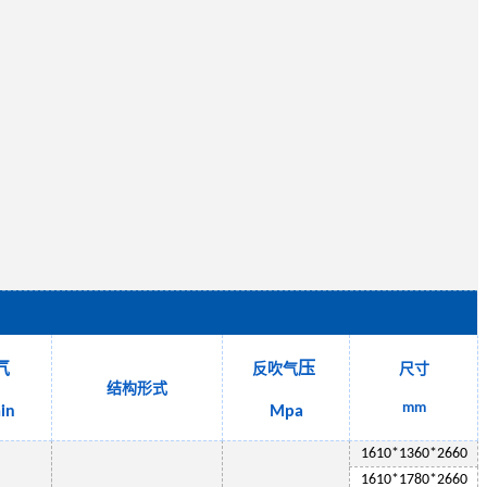
气
压
反吹气
尺寸
结构形式
mm
in
Mpa
1
610
*13
6
0*2
660
1
61
0*1
78
0*
2660