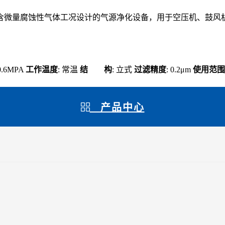
含微量腐蚀性气体工况设计的气源净化设备，用于空压机、鼓风
 0.6MPA
工作温度
: 常温
结 构
: 立式
过滤精度
: 0.2μm
使用范围
产品中心