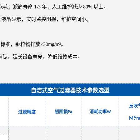
耗；滤筒寿命 1-3 年，人工维护减少 80% 以上。
/ 液晶显示，实时监控阻损，维护空间小。
排放标准，颗粒物排放≤30mg/m³。
积碳，延长设备寿命，降低维修成本。
自洁式空气过滤器技术参数选型
反吹
初阻损
消耗功率
过滤精度
Pa
W
M³/m