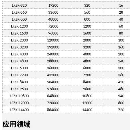
LF
ZK-320
19200
320
16
LF
ZK-560
33600
560
28
LF
ZK-800
48000
800
40
LF
ZK-1200
72000
1200
60
LF
ZK-1600
96000
1600
80
LF
ZK-2000
120000
2000
100
LF
ZK-
3200
192000
3200
160
LF
ZK-
4000
240000
4000
200
LF
ZK-
4800
288000
4800
240
LF
ZK-
6000
360000
6000
300
LF
ZK-
7200
432000
7200
360
LF
ZK-
8400
504000
8400
420
LF
ZK-
9600
576000
9600
480
LF
ZK-
10800
648000
10800
540
LF
ZK-
12000
720000
12000
600
LF
ZK-1
4400
864000
14400
720
应用领域