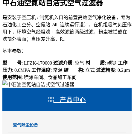
中石油空氮站自洁式空气过滤器
是安装于空压机 / 制氮机入口的前置高效空气净化设备，专为
石油化工空分、空氮站 24h 连续运行设计。在机组吸气负压作
用下，环境空气经粗滤 + 高效滤筒两级过滤，粉尘被拦截在
滤筒外表面；当压差升高，P...
基本参数：
型 号
: LFZK-170000
过滤介质
: 空气
材 质
: 碳钢
工作
压力
: 0.6MPA
工作温度
: 常温
结 构
: 立式
过滤精度
: 0.2μm
使用范围
: 喷涂车间、食品加工车间
产品中心
空气除尘设备