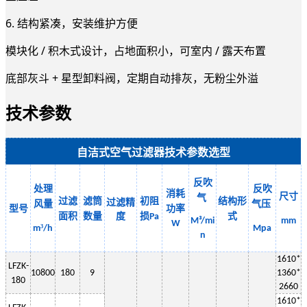
6. 结构紧凑，安装维护方便
模块化 / 积木式设计，占地面积小，可室内 / 露天布置
底部灰斗 + 星型卸料阀，定期自动排灰，无粉尘外溢
技术参数
自洁式空气过滤器技术参数选型
反吹
处理
反吹
消耗
尺寸
气
过滤
滤筒
初阻
结构形
过滤精
风量
气
压
型号
功率
面积
数量
度
损
式
Pa
M³/mi
mm
W
³
m
/h
Mpa
n
1
610
*
LF
ZK-
10800
180
9
13
6
0*
180
2
660
1
61
0*