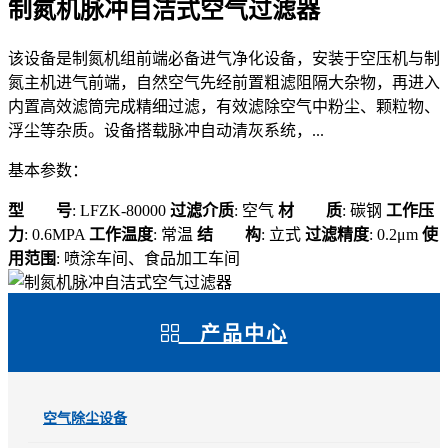
制氮机脉冲自洁式空气过滤器
该设备是制氮机组前端必备进气净化设备，安装于空压机与制
氮主机进气前端，自然空气先经前置粗滤阻隔大杂物，再进入
内置高效滤筒完成精细过滤，有效滤除空气中粉尘、颗粒物、
浮尘等杂质。设备搭载脉冲自动清灰系统，...
基本参数：
型 号
: LFZK-80000
过滤介质
: 空气
材 质
: 碳钢
工作压
力
: 0.6MPA
工作温度
: 常温
结 构
: 立式
过滤精度
: 0.2μm
使
用范围
: 喷涂车间、食品加工车间
产品中心
空气除尘设备