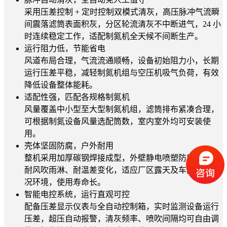
采用压差控制 + 定时控制双模式清灰，高压脉冲气流瞬
间震落滤筒表面积灰，分区轮流清灰不中断进气，24 小
时连续稳定工作，适配制氮机全天候不间断生产。
运行阻力低，节能省电
风道布局合理，气流流通顺畅，设备初始阻力小，长期
运行压差平稳，减轻制氮机组与空压机吸气负荷，有效
降低设备整体能耗。
适配性强，匹配各规格制氮机
风量覆盖中小型至大型制氮机组，滤筒排布紧凑合理，
可根据制氮设备风量选配筒数，室内室外均可安装使
用。
壳体坚固防腐，户外耐用
整机采用加厚碳钢焊接成型，外壁静电喷塑防腐防锈，
耐风吹雨淋、耐温差变化，适应厂区露天及车间恶劣工
况环境，使用寿命长。
智能电控系统，运行直观可控
配备压差显示仪表与全自动控制箱，实时监测设备运行
压差，超压自动报警，清灰频率、喷吹间隔均可自由调