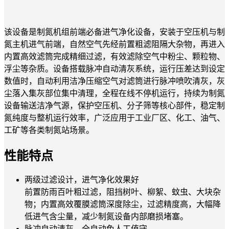
该设备是制氮机组前端必备进气净化设备，安装于空压机与制
氮主机进气前端，自然空气先经前置粗滤阻隔大杂物，再进入
内置高效滤筒完成精细过滤，有效滤除空气中粉尘、颗粒物、
浮尘等杂质。设备搭载脉冲自动清灰系统，运行压差达到设定
数值时，自动利用洁净压缩空气对滤筒进行脉冲喷吹清灰，灰
尘落入集灰部位集中清理，全程在线不停机运行，持续为制氮
设备输送洁净气源，保护空压机、分子筛等核心部件，稳定制
氮纯度与整机运行效率，广泛应用于工业厂区、化工、油气、
工矿等各类制氮站场景。
性能特点
两级过滤设计，进气净化效果好
前置防雨百叶粗过滤，阻挡树叶、柳絮、蚊虫、大块杂
物；内置高效覆膜滤筒深度除尘，过滤精度高，大幅降
低进气含尘量，减少制氮设备内部磨损堵塞。
脉冲自动清灰，全自动免人工值守