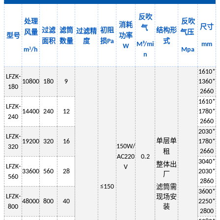
反吹
处理
反吹
消耗
尺寸
气
过滤
滤筒
初阻
结构形
过滤精
风量
气
压
型号
功率
面积
数量
度
损
式
Pa
M³/mi
mm
W
³
m
/h
Mpa
n
1
610
*
LF
ZK-
10800
180
9
13
6
0*
180
2
660
1
61
0*
LF
ZK-
14400
240
12
1
78
0*
240
2660
2030
*
LF
ZK-
单层
单
19200
320
16
1
78
0*
150W
/
320
租
2660
AC220
0.2
3
040
*
整体出
LF
ZK-
V
33600
560
28
2030
*
厂
560
2
860
≤150
滤筒需
3600*
LF
ZK-
现场安
48000
800
40
2250
*
装
800
2800