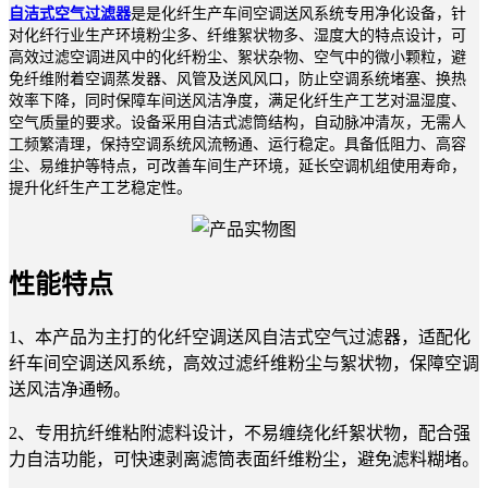
自洁式空气过滤器
是是化纤生产车间空调送风系统专用净化设备，针
对化纤行业生产环境粉尘多、纤维絮状物多、湿度大的特点设计，可
高效过滤空调进风中的化纤粉尘、絮状杂物、空气中的微小颗粒，避
免纤维附着空调蒸发器、风管及送风风口，防止空调系统堵塞、换热
效率下降，同时保障车间送风洁净度，满足化纤生产工艺对温湿度、
空气质量的要求。设备采用自洁式滤筒结构，自动脉冲清灰，无需人
工频繁清理，保持空调系统风流畅通、运行稳定。具备低阻力、高容
尘、易维护等特点，可改善车间生产环境，延长空调机组使用寿命，
提升化纤生产工艺稳定性。
性能特点
1、本产品为主打的化纤空调送风自洁式空气过滤器，适配化
纤车间空调送风系统，高效过滤纤维粉尘与絮状物，保障空调
送风洁净通畅。
2、专用抗纤维粘附滤料设计，不易缠绕化纤絮状物，配合强
力自洁功能，可快速剥离滤筒表面纤维粉尘，避免滤料糊堵。