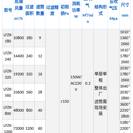
处理
反吹
消耗
尺寸
气
过滤
滤筒
初阻
结构形
过滤精
风量
气
压
型号
功率
面积
数量
度
损
式
Pa
M³/mi
mm
W
³
m
/h
Mpa
n
1
610
*
LF
ZK-
10800
180
9
13
6
0*
180
2
660
1
61
0*
LF
ZK-
14400
240
12
1
78
0*
240
2660
2030
*
LF
ZK-
单层
单
19200
320
16
1
78
0*
150W
/
320
租
2660
AC220
0.2
3
040
*
整体出
LF
ZK-
V
33600
560
28
2030
*
厂
560
2
860
≤150
滤筒需
3600*
LF
ZK-
现场安
48000
800
40
2250
*
装
800
2800
5280*
LF
ZK-
72000
1200
60
2200
*
1200