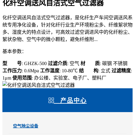
化纤空调送风自洁式空气过滤器
化纤空调送风自洁式空气过滤器，是化纤生产车间空调送风系
统专用净化设备，针对化纤行业生产环境粉尘多、纤维絮状物
多、湿度大的特点设计，可高效过滤空调进风中的化纤粉尘、
絮状杂物、空气中的微小颗粒，避免纤维附...
基本参数：
型 号
: GHZK-500
过滤介质
: 空气
材 质
: 碳钢 不锈钢
工作压力
: 0.6Mpa
工作温度
: 10-80℃
结 构
: 立式
过滤精度
:
1μm
使用范围
: 办公楼、实验室、电子厂、塑料厂
产品中心
空气除尘设备