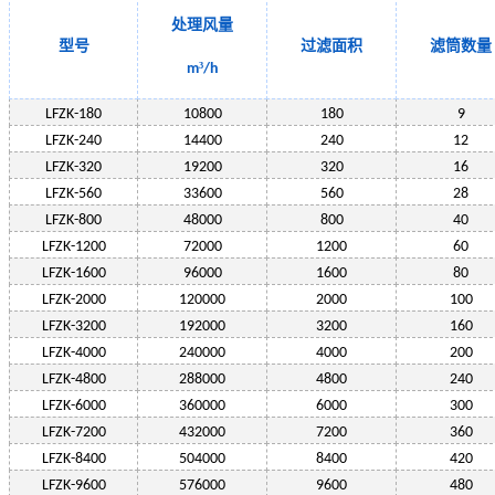
处理风量
型号
过滤面积
滤筒数量
³
m
/h
LF
ZK-180
10800
180
9
LF
ZK-240
14400
240
12
LF
ZK-320
19200
320
16
LF
ZK-560
33600
560
28
LF
ZK-800
48000
800
40
LF
ZK-1200
72000
1200
60
LF
ZK-1600
96000
1600
80
LF
ZK-2000
120000
2000
100
LF
ZK-
3200
192000
3200
160
LF
ZK-
4000
240000
4000
200
LF
ZK-
4800
288000
4800
240
LF
ZK-
6000
360000
6000
300
LF
ZK-
7200
432000
7200
360
LF
ZK-
8400
504000
8400
420
LF
ZK-
9600
576000
9600
480