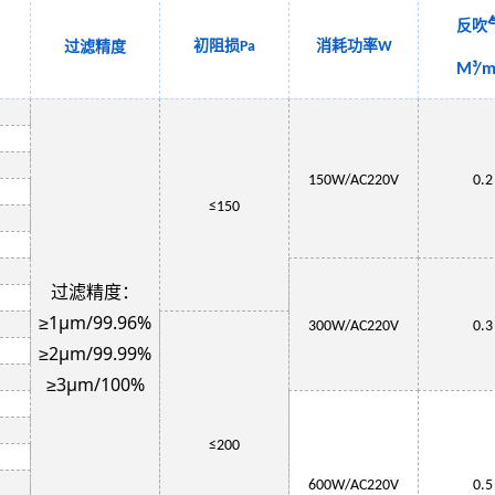
反吹
初阻损
消耗功率
过滤精度
Pa
W
M³/m
150W
/AC220V
0.2
≤150
过滤精度：
≥1μm/99.96%
3
00W
/AC220V
0.3
≥2μm/99.99%
≥3μm/100%
≤
200
6
00W
/AC220V
0.5