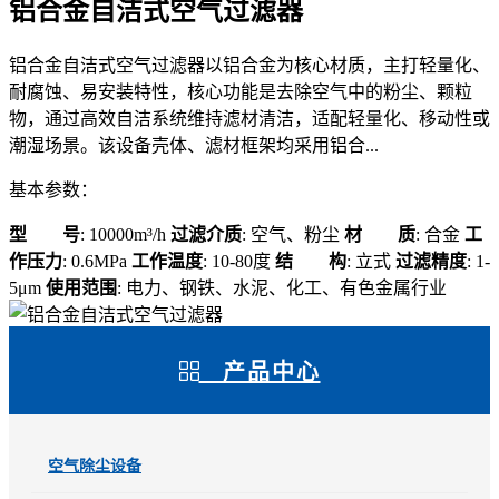
铝合金自洁式空气过滤器
铝合金自洁式空气过滤器以铝合金为核心材质，主打轻量化、
耐腐蚀、易安装特性，核心功能是去除空气中的粉尘、颗粒
物，通过高效自洁系统维持滤材清洁，适配轻量化、移动性或
潮湿场景。该设备壳体、滤材框架均采用铝合...
基本参数：
型 号
: 10000m³/h
过滤介质
: 空气、粉尘
材 质
: 合金
工
作压力
: 0.6MPa
工作温度
: 10-80度
结 构
: 立式
过滤精度
: 1-
5μm
使用范围
: 电力、钢铁、水泥、化工、有色金属行业
产品中心
空气除尘设备