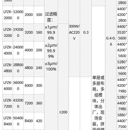
1600
2800
4400*
LF
ZK-
12000
过滤精
2000
100
4200*
2000
0
度：
2800
≥1μm/
3
00W
/
4400*
LF
ZK-
19200
99.9
3200
160
AC220
0.3
3520*
3200
0
6%
0.4-0.
5600
V
≥2μm/
6
4400*
LF
ZK-
24000
99.9
4000
200
4200*
4000
0
9%
5600
5280*
≥3μm/
LF
ZK-
28800
4800
240
4400*
100%
4800
0
5600
单层或
4400*
LF
ZK-
36000
多层布
6000
300
4200*
6000
0
局，多
7980
组模
5280*
LF
ZK-
43200
块，分
7200
360
4400*
7200
0
体出
7980
≤
200
厂，现
5880*
LF
ZK-
50400
场安
8400
420
4400*
装，拼
8400
0
7500
装组焊