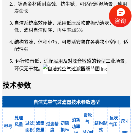
. 铝合金材质耐腐蚀、抗生锈，可适配潮湿场景，使用
寿命长
自洁系统高效便捷，采用低压反吹或振动清灰，能耗
低，滤材自洁彻底，再生率≥95%
结构紧凑，体积小巧，可灵活安装在各类狭小空间，适
配性强
运行噪音低，适配民用及对噪音敏感的轻型工业场景，
环保无干扰。
技术参数
自洁式空气过滤器技术参数选型
反吹
处理
反吹
消耗
尺寸
气
过滤
滤筒
初阻
结构形
过滤精
风量
气
压
型号
功率
面积
数量
度
损
式
Pa
M³/mi
mm