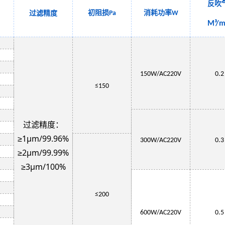
反吹
初阻损
消耗功率
过滤精度
Pa
W
M³/m
150W
/AC220V
0.2
≤150
过滤精度：
≥1μm/99.96%
3
00W
/AC220V
0.3
≥2μm/99.99%
≥3μm/100%
≤
200
6
00W
/AC220V
0.5