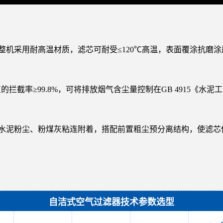
器整机采用耐高温材质，滤芯可耐受≤120℃高温，表面覆涂抗
灰的拦截率≥99.8%，可将排放烟气含尘量控制在GB 4915
止水泥粉尘、粉煤灰粘连附着，搭配前置粗尘预分离结构，使滤
自洁式空气过滤器技术参数选型