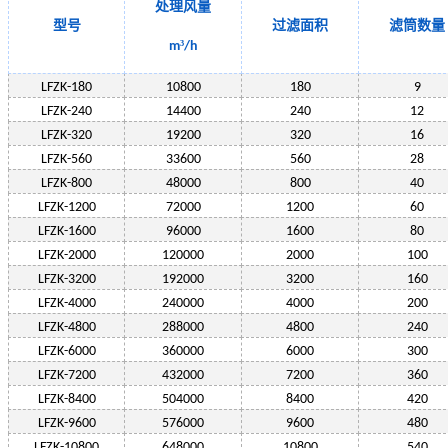
处理风量
型号
过滤面积
滤筒数量
³
m
/h
LF
ZK-180
10800
180
9
LF
ZK-240
14400
240
12
LF
ZK-320
19200
320
16
LF
ZK-560
33600
560
28
LF
ZK-800
48000
800
40
LF
ZK-1200
72000
1200
60
LF
ZK-1600
96000
1600
80
LF
ZK-2000
120000
2000
100
LF
ZK-
3200
192000
3200
160
LF
ZK-
4000
240000
4000
200
LF
ZK-
4800
288000
4800
240
LF
ZK-
6000
360000
6000
300
LF
ZK-
7200
432000
7200
360
LF
ZK-
8400
504000
8400
420
LF
ZK-
9600
576000
9600
480
LF
ZK-
10800
648000
10800
540