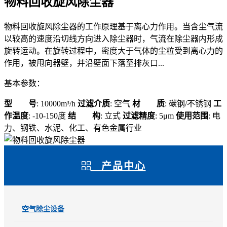
物料回收旋风除尘器
物料回收旋风除尘器的工作原理基于离心力作用。当含尘气流
以较高的速度沿切线方向进入除尘器时，气流在除尘器内形成
旋转运动。在旋转过程中，密度大于气体的尘粒受到离心力的
作用，被甩向器壁，并沿壁面下落至排灰口...
基本参数：
型 号
: 10000m³/h
过滤介质
: 空气
材 质
: 碳钢/不锈钢
工
作温度
: -10-150度
结 构
: 立式
过滤精度
: 5μm
使用范围
: 电
力、钢铁、水泥、化工、有色金属行业
产品中心
空气除尘设备