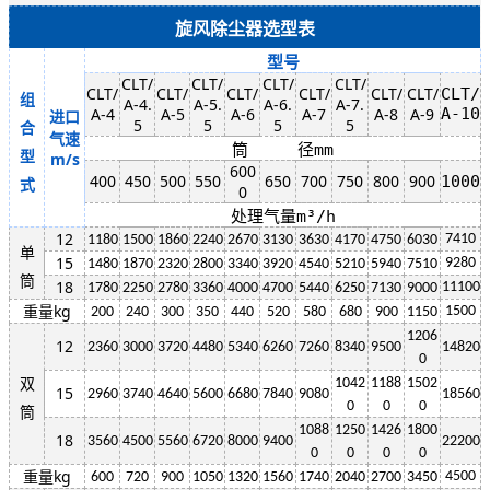
旋风除尘器选型表
型号
CLT/
CLT/
CLT/
CLT/
CLT/
CLT/
CLT/
CLT/
CLT/
CLT/
CLT/
组
A-4.
A-5.
A-6.
A-7.
A-4
A-5
A-6
A-7
A-8
A-9
A-10
进口
5
5
5
5
合
气速
筒 径mm
型
m/s
600
400
450
500
550
650
700
750
800
900
1000
式
0
处理气量m³/h
12
7410
1180
1500
1860
2240
2670
3130
3630
4170
4750
6030
单
15
9280
1480
1870
2320
2800
3340
3920
4540
5210
5940
7510
筒
18
11100
1780
2250
2780
3360
4000
4700
5440
6250
7130
9000
重量kg
1500
200
240
300
350
440
520
580
680
900
1150
1206
12
2360
3000
3720
4480
5340
6260
7260
8340
9500
14820
0
双
1042
1188
1502
15
2960
3740
4640
5600
6680
7840
9080
18560
0
0
0
筒
1088
1250
1426
1800
18
3560
4500
5560
6720
8000
9400
22200
0
0
0
0
重量kg
4500
600
720
900
1050
1320
1560
1740
2040
2700
3450