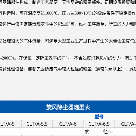
等基础部件构成，制造工艺简便，无需复杂的精密部件。初期设备投资和
造时，可在温度高达1000℃、压力达500×10⁵Pa的极端条件下稳定
常运行中仅需定期清理灰斗中的积尘即可，维护工序简单，所需的人力和
够处理很大的气体流量，可满足大型工业生产过程中产生的大量含尘废气
-2000Pa，在保证一定除尘效率的同时，不会过度消耗风机的动力，有
置预处理设备，能够先去除废气中较大粒径的粉尘（通常5μm以上），减
旋风除尘器选型表
型号
LT/A-5
CLT/A-5.5
CLT/A-6
CLT/A-6.5
CLT/A-
筒 径mm