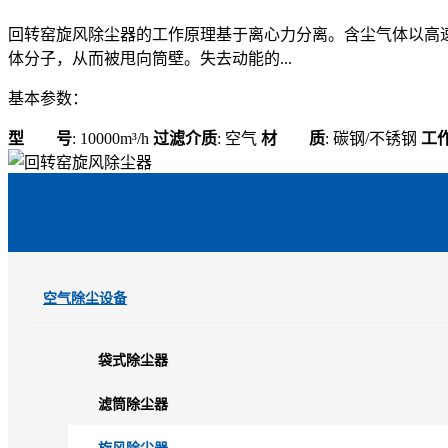
回转窑旋风除尘器的工作原理基于离心力分离。含尘气体以高
体分子，从而被甩向筒壁。失去动能的...
基本参数：
型 号
: 10000m³/h
过滤介质
: 空气
材 质
: 碳钢/不锈钢
工
空气除尘设备
袋式除尘器
滤筒除尘器