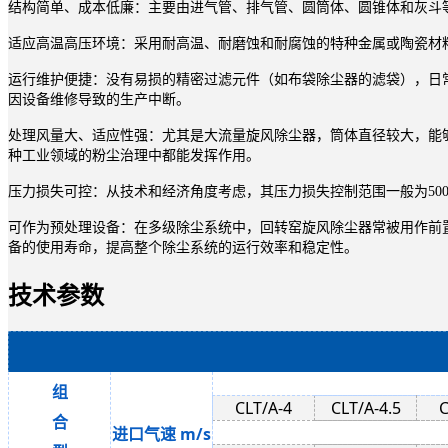
结构简单、成本低廉：主要由进气管、排气管、圆筒体、圆锥体和灰斗
适应高温高压环境：采用耐高温、耐磨蚀和耐腐蚀的特种金属或陶瓷材料构
运行维护便捷：没有易损的精密过滤元件（如布袋除尘器的滤袋），日
因设备维修导致的生产中断。
处理风量大、适应性强：尤其是大流量旋风除尘器，筒体直径较大，能
种工业领域的粉尘治理中都能发挥作用。
压力损失可控：从技术和经济角度考虑，其压力损失控制范围一般为500
可作为预处理设备：在多级除尘系统中，回转窑旋风除尘器常被用作前
备的使用寿命，提高整个除尘系统的运行效率和稳定性。
技术参数
组
CLT/A-4
CLT/A-4.5
C
合
进口气速 m/s