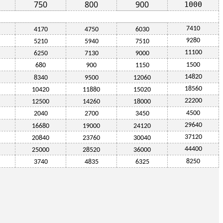
750
800
900
1000
7410
4170
4750
6030
9280
5210
5940
7510
11100
6250
7130
9000
1500
680
900
1150
14820
8340
9500
12060
18560
10420
11880
15020
22200
12500
14260
18000
4500
2040
2700
3450
29640
16680
19000
24120
37120
20840
23760
30040
44400
25000
28520
36000
8250
3740
4835
6325