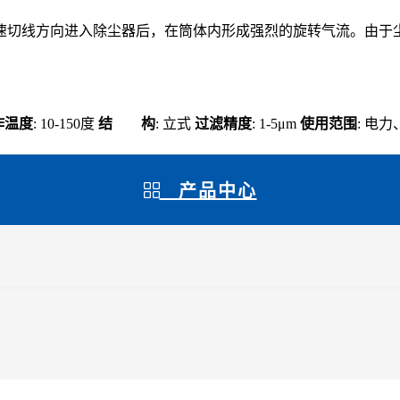
速切线方向进入除尘器后，在筒体内形成强烈的旋转气流。由于
作温度
: 10-150度
结 构
: 立式
过滤精度
: 1-5μm
使用范围
: 电
产品中心