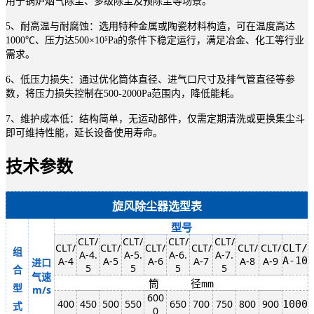
用于锅炉烟气除尘、多级除尘及预除尘等场景。
5、耐高温与耐腐蚀：选用特种金属或陶瓷材料构造，可在温度高达
1000℃、压力达500×10⁵Pa的条件下稳定运行，满足冶金、化工等行业
需求。
6、低压力损失：通过优化筒体直径、进气口尺寸及排气管直径等参
数，将压力损失控制在500-2000Pa范围内，降低能耗。
7、维护成本低：结构简单，无运动部件，仅需定期清洗或更换集尘斗
即可维持性能，延长设备使用寿命。
技术参数
旋风除尘器选型表
型号
CLT/
CLT/
CLT/
CLT/
CLT/
CLT/
CLT/
CLT/
CLT/
CLT/
CLT/
组
A-4.
A-5.
A-6.
A-7.
A-4
A-5
A-6
A-7
A-8
A-9
A-10
进口
5
5
5
5
合
气速
筒 径mm
型
m/s
600
400
450
500
550
650
700
750
800
900
1000
式
0