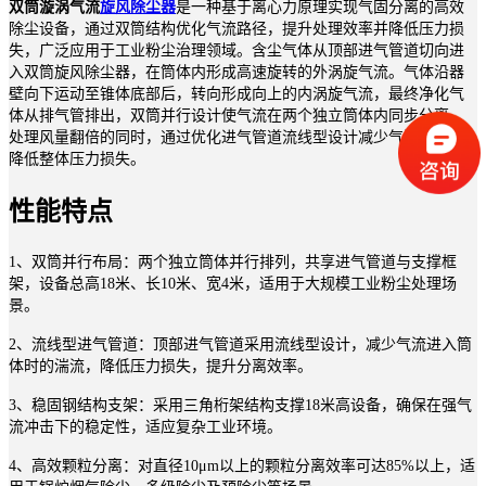
双筒漩涡气流
旋风除尘器
是一种基于离心力原理实现气固分离的高效
除尘设备，通过双筒结构优化气流路径，提升处理效率并降低压力损
失，广泛应用于工业粉尘治理领域。含尘气体从顶部进气管道切向进
入双筒旋风除尘器，在筒体内形成高速旋转的外涡旋气流。气体沿器
壁向下运动至锥体底部后，转向形成向上的内涡旋气流，最终净化气
体从排气管排出，双筒并行设计使气流在两个独立筒体内同步分离，
处理风量翻倍的同时，通过优化进气管道流线型设计减少气流阻力，
降低整体压力损失。
性能特点
1、双筒并行布局：两个独立筒体并行排列，共享进气管道与支撑框
架，设备总高18米、长10米、宽4米，适用于大规模工业粉尘处理场
景。
2、流线型进气管道：顶部进气管道采用流线型设计，减少气流进入筒
体时的湍流，降低压力损失，提升分离效率。
3、稳固钢结构支架：采用三角桁架结构支撑18米高设备，确保在强气
流冲击下的稳定性，适应复杂工业环境。
4、高效颗粒分离：对直径10μm以上的颗粒分离效率可达85%以上，适