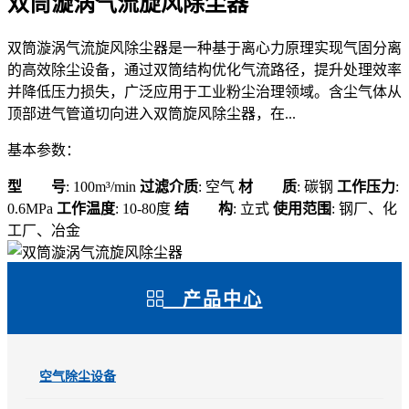
双筒漩涡气流旋风除尘器
双筒漩涡气流旋风除尘器是一种基于离心力原理实现气固分离
的高效除尘设备，通过双筒结构优化气流路径，提升处理效率
并降低压力损失，广泛应用于工业粉尘治理领域。含尘气体从
顶部进气管道切向进入双筒旋风除尘器，在...
基本参数：
型 号
: 100m³/min
过滤介质
: 空气
材 质
: 碳钢
工作压力
:
0.6MPa
工作温度
: 10-80度
结 构
: 立式
使用范围
: 钢厂、化
工厂、冶金
产品中心
空气除尘设备