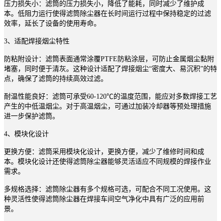
压力损失小：滤筒的压力损失小，降低了能耗，同时减少了维护成
本。低阻力运行使得滤筒除尘器在长时间运行过程中保持稳定的过滤
效率，延长了设备的使用寿命。
3、适配焊接烟尘特性
防粘附设计：滤筒表面通常涂覆PTFE防粘涂层，可防止金属烟尘黏附
堵塞，同时便于清灰。这种设计适配了焊接烟尘“密度大、易沉积”的特
点，确保了滤筒的持续高效过滤。
耐温性能良好：滤筒可承受60-120℃的温度范围，能应对多数焊接工艺
产生的中低温烟尘。对于高温烟尘，可通过加装冷却器等预处理措施
进一步保护滤筒。
4、模块化设计
更换方便：滤筒采用模块化设计，更换方便，减少了维修时间和成
本。模块化设计还使得滤筒除尘器能够灵活适应不同规模的焊接作业
需求。
多规格选择：滤筒除尘器有多个规格可选，可配合不同工况使用。这
种灵活性使得滤筒除尘器在焊接车间空气净化中具有广泛的应用前
景。