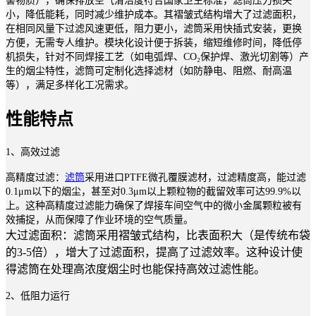
害物质），确保排放空气清洁度符合国家卫生标准，滤筒压力损失
小，降低能耗，同时减少维护成本。其褶皱式结构增大了过滤面积，
在相同风量下过滤风速更低，阻力更小，滤筒采用快插式安装，更换
方便，无需专人维护。模块化设计便于拆装，缩短维修时间，降低停
机损失，针对不同焊接工艺（如电弧焊、CO₂保护焊、激光切割等）产
生的烟尘特性，滤筒可定制化选择滤材（如防静电、阻燃、耐高温
等），满足多样化工况需求。
性能特点
1、高效过滤
高精度过滤：
滤筒
采用进口PTFE微孔覆膜滤材，过滤精度高，能过滤
0.1μm以下的烟尘，甚至对0.3μm以上颗粒物的截留效率可达99.9%以
上。这种高精度过滤能力确保了焊接车间空气中的微小金属颗粒被有
效捕捉，从而保障了作业环境的空气质量。
大过滤面积：滤筒采用褶皱式结构，比表面积大（是传统布袋
的3-5倍），增大了过滤面积，提高了过滤效率。这种设计使
得滤筒在处理高浓度烟尘时也能保持高效过滤性能。
2、低阻力运行