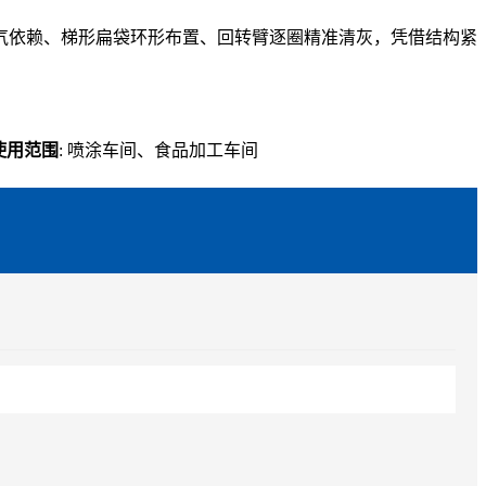
气依赖、梯形扁袋环形布置、回转臂逐圈精准清灰，凭借结构紧
使用范围
: 喷涂车间、食品加工车间