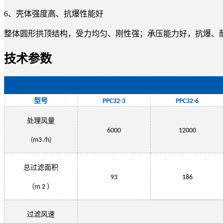
6、壳体强度高、抗爆性能好
整体圆形拱顶结构，受力均匀、刚性强；承压能力好，抗爆、
技术参数
型号
PPC32-3
PPC32-
6
处理风量
6000
12000
(m3 /h)
总过滤面积
93
186
（
）
m 2
过滤风速