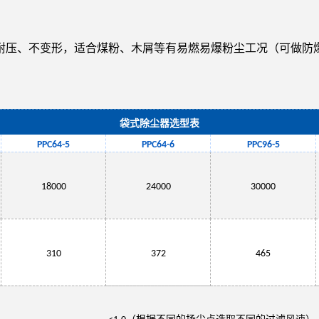
耐压、不变形，适合煤粉、木屑等有易燃易爆粉尘工况（可做防
袋式除尘器选型表
PPC
64
-5
PPC
64
-6
PPC
96
-
5
18000
24000
30000
310
372
465