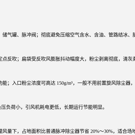
、储气罐、脉冲阀；彻底避免压缩空气含水、含油、管路结冰、
定点反吹；扁袋受反吹风膨胀抖动幅度大，粉尘剥离彻底，清灰
；入口粉尘浓度可高达 150g/m³，一般不用前置旋风除尘器
系统负压负荷小，引风机耗电更低，长期运行节能明显。
风量下，占地面积比普通脉冲除尘器节省 20%～30%，适合场