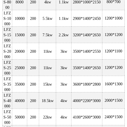
800*700
S-80
8000
200
4kw
1.1kw
2800*1000*2150
00
LFZ
1200*1000
S-10
10000
200
5.5kw
1.1kw
2900*1400*2450
000
LFZ
1200*1200
S-15
15000
200
7.5kw
2.2kw
3200*1400*2650
000
LFZ
1200*1100
S-20
20000
200
11kw
3kw
3500*1400*2550
000
LFZ
1200*1200
S-25
25000
200
11kw
3kw
3500*1400*2650
000
LFZ
1600*1300
S-35
35000
200
15kw
3kw
3600*1800*2800
000
LFZ
2000*1500
S-40
40000
200
18.5kw
4kw
4000*2200*3000
000
LFZ
2400*1500
S-50
50000
200
22kw
4kw
4100*2600*3000
000