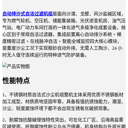
自动排沙式自洁过滤机组
是面向沙漠、戈壁、风沙盐碱区域，
专为燃气轮机、空压机、储能集装箱、光伏逆变机房、油气压
气站、电厂动力车间打造的一体化进气多级净化成套设备，核
心区别于常规自洁过滤器，集成前置离心自动排沙系统 + 梯
度精密过滤 + 在线脉冲自洁 + 智能全域监控四大核心模块，
是重度沙尘工况下实现粗砂自动外排、无需人工掏沙、24 小
时无人值守连续运行的特种进气防护装备。
性能特点
1、不锈钢材质自洁式沙尘机组整机主体采用优质不锈钢板材
加工成型，材质质地坚固牢靠，具备极强抗锈蚀能力，潮湿、
沙尘、轻度腐蚀环境下都不会出现生锈氧化破损现象。
2、耐腐蚀抗酸碱侵蚀特性突出，可在化工厂区、沿海高盐雾
区域使用，抵御腐蚀性粉尘与水汽侵袭，机身结构与外观长期