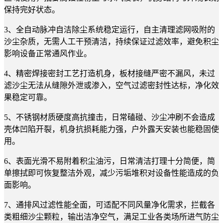
保持完好状态。
3、全自动脉冲自洁除尘系统稳定运行，自主清理滤网吸附的
沙尘杂质，无需人工干预清洁，持续保证过滤效率，避免积尘
影响设备正常通风作业。
4、精密焊接密封工艺打造机身，板材接缝严密不漏风，未过
滤沙尘无法从缝隙外泄或渗入，空气过滤密封性达标，净化效
果稳定可靠。
5、不锈钢材质硬度高抗撞击，日常磕碰、沙尘冲刷不会造成
壳体凹陷开裂，机身抗损耗能力强，户外露天安装也能稳固使
用。
6、表面光滑不易附着积尘油污，日常清洁打理十分简便，简
单擦拭即可恢复整洁外观，减少污垢堆积对设备性能造成的负
面影响。
7、通排风过滤性能全面，可适配不同风量净化需求，拦截各
类粗细沙尘颗粒，输出洁净空气，满足工业各类场所进气防尘