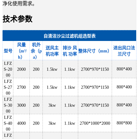
净化使用需求。
技术参数
自清洁沙尘过滤机组选型表
风量
机外
送风主
排沙
风
进出风口法
型号
（
m³/
余（
p
整体尺寸（
mm）
机功率
机
功率
兰尺寸
h）
a）
LFZ
800*400
S-20
2000
200
1.5kw
1.1kw
2700*970*1150
00
LFZ
800*400
S-27
2700
200
1.5kw
1.1kw
2700*970*1150
00
LFZ
800*400
S-30
3000
200
3kw
1.1kw
2700*970*1150
00
LFZ
800*800
S-40
4000
200
3kw
1.1kw
2700*1000*2000
00
LFZ