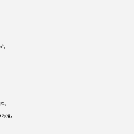
。
m³。
。
风险。
9 标准。