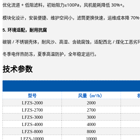
优化流道 + 低阻滤料，初始阻力≤100Pa，风机能耗降低 30%+。
模块化设计，安装便捷、维护空间小，滤筒更换快速，运维成本降 70%
5. 环境适配，耐用抗腐
碳钢 / 不锈钢壳体，耐风沙、高湿、含硫腐蚀，适配西北 / 煤化工恶劣
冬季电伴热防冻，夏季高温防护，全年稳定运行。
技术参数
型号
风量（
m³/h）
LFZS-2000
2000
LFZS-2700
2700
LFZS-3000
3000
LFZS-4000
4000
LFZS-8000
8000
LFZS-10000
10000