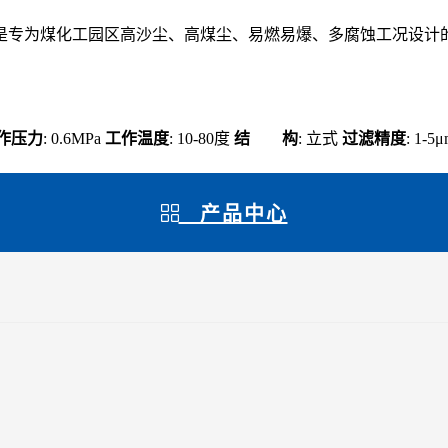
是专为煤化工园区高沙尘、高煤尘、易燃易爆、多腐蚀工况设计
作压力
: 0.6MPa
工作温度
: 10-80度
结 构
: 立式
过滤精度
: 1-5
产品中心