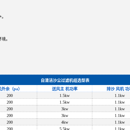
+。
环境。
自清洁沙尘过滤机组选型表
机外余（
pa）
送风主
机功率
排沙
风机
功
200
1.5kw
1.1kw
200
1.5kw
1.1kw
200
3kw
1.1kw
200
3kw
1.1kw
200
4kw
1.1kw
200
5.5kw
1.1kw