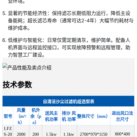
业环境。
显著的节能经济性：保持滤芯长期低阻力运行，降低主设
备能耗；超长滤芯寿命（通常可达2-4年）大幅节约耗材与
维护成本。
低维护与智能化：日常仅需定期清灰，维护简单。配备人
机界面与远程监控接口，可实现故障预警和远程管理，助
力智慧工厂建设。
技术参数
自清洁沙尘过滤机组选型表
风量
机外
送风主
排沙
风
进出风口法
型号
（
m³/
余（
p
整体尺寸（
mm）
机功率
机
功率
兰尺寸
h）
a）
LFZ
800*400
S-20
2000
200
1.5kw
1.1kw
2700*970*1150