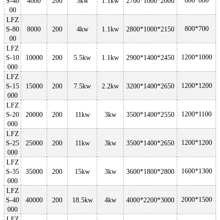
800*800
S-40
4000
200
3kw
1.1kw
2700*1000*2000
00
LFZ
800*700
S-80
8000
200
4kw
1.1kw
2800*1000*2150
00
LFZ
1200*1000
S-10
10000
200
5.5kw
1.1kw
2900*1400*2450
000
LFZ
1200*1200
S-15
15000
200
7.5kw
2.2kw
3200*1400*2650
000
LFZ
1200*1100
S-20
20000
200
11kw
3kw
3500*1400*2550
000
LFZ
1200*1200
S-25
25000
200
11kw
3kw
3500*1400*2650
000
LFZ
1600*1300
S-35
35000
200
15kw
3kw
3600*1800*2800
000
LFZ
2000*1500
S-40
40000
200
18.5kw
4kw
4000*2200*3000
000
LFZ