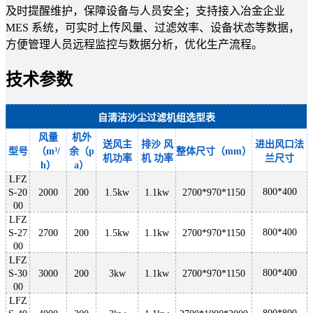
及时提醒维护，保障设备与人员安全；支持接入冶金企业
MES 系统，可实时上传风量、过滤效率、设备状态等数据，
方便管理人员远程监控与数据分析，优化生产流程。
技术参数
自清洁沙尘过滤机组选型表
风量
机外
送风主
排沙
风
进出风口法
型号
（
m³/
余（
p
整体尺寸（
mm）
机功率
机
功率
兰尺寸
h）
a）
LFZ
800*400
S-20
2000
200
1.5kw
1.1kw
2700*970*1150
00
LFZ
800*400
S-27
2700
200
1.5kw
1.1kw
2700*970*1150
00
LFZ
800*400
S-30
3000
200
3kw
1.1kw
2700*970*1150
00
LFZ