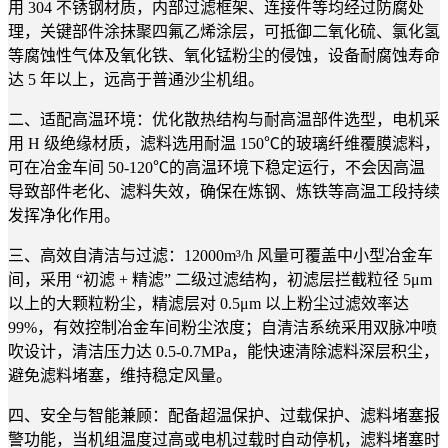
用 304 不锈钢材质，内部过滤框架、连接件等均经过防腐处
理，关键部件涂抹聚四氟乙烯涂层，可抵御二氧化硫、氯化氢
等腐蚀性气体及氧化铁、氧化锰粉尘的侵蚀，设备耐腐蚀寿命
达 5 年以上，远高于普通沙尘机组。
二、适配高温环境：优化散热结构与耐高温部件选型，电机采
用 H 级绝缘材质，滤料选用耐温 150℃的玻璃纤维覆膜滤料，
可在冶金车间 50-120℃的高温环境下稳定运行，不会因高温
导致部件老化、滤料失效，确保在炼钢、炼铁等高温工段持续
发挥净化作用。
三、高效自清洁与过滤：12000m³/h 风量可覆盖中小型冶金车
间，采用 “初滤 + 精滤” 二级过滤结构，初滤层拦截粒径 5μm
以上的大颗粒粉尘，精滤层对 0.5μm 以上粉尘过滤效率达
99%，有效控制冶金车间粉尘浓度；自清洁系统采用双脉冲喷
吹设计，清洁压力达 0.5-0.7MPa，能快速清除滤料深层积尘，
避免滤料堵塞，维持稳定风量。
四、安全与智能兼顾：配备超温保护、过载保护、滤料堵塞报
警功能，当机组温度过高或电机过载时自动停机，滤料堵塞时