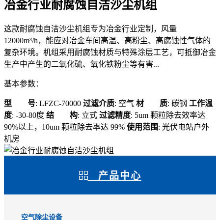
冶金行业耐腐蚀自洁沙尘机组
这款耐腐蚀自洁沙尘机组专为冶金行业定制，风量
12000m³/h，能应对冶金车间高温、高粉尘、高腐蚀性气体的
复杂环境。机组采用耐腐蚀材质与特殊涂层工艺，可抵御冶金
生产中产生的二氧化硫、氧化铁粉尘等有害...
基本参数：
型 号
: LFZC-70000
过滤介质
: 空气
材 质
: 碳钢
工作温
度
: -30-80度
结 构
: 立式
过滤精度
: 5um 颗粒除去效率达
90%以上，10um 颗粒除去率达 99%
使用范围
: 光伏电站户外
机房
产品中心
空气除尘设备