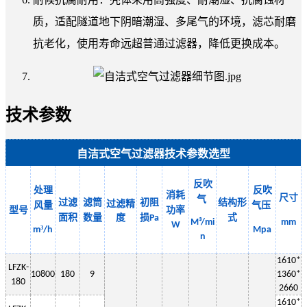
质，适配隧道地下阴暗潮湿、多尾气的环境，滤芯耐磨
抗老化，使用寿命远超普通过滤器，降低更换成本。
技术参数
自洁式空气过滤器技术参数选型
反吹
处理
反吹
消耗
尺寸
气
过滤
滤筒
初阻
结构形
过滤精
风量
气
压
型号
功率
面积
数量
度
损
式
Pa
M³/mi
mm
W
³
m
/h
Mpa
n
1
610
*
LF
ZK-
10800
180
9
13
6
0*
180
2
660
1
61
0*