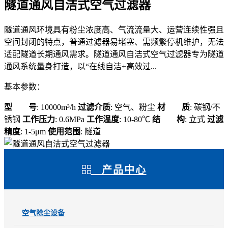
隧道通风自洁式空气过滤器
隧道通风环境具有粉尘浓度高、气流流量大、运营连续性强且
空间封闭的特点，普通过滤器易堵塞、需频繁停机维护，无法
适配隧道长期通风需求。隧道通风自洁式空气过滤器专为隧道
通风系统量身打造，以“在线自洁+高效过...
基本参数：
型 号
: 10000m³/h
过滤介质
: 空气、粉尘
材 质
: 碳钢/不
锈钢
工作压力
: 0.6MPa
工作温度
: 10-80℃
结 构
: 立式
过滤
精度
: 1-5μm
使用范围
: 隧道
产品中心
空气除尘设备