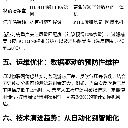
H13/H14级HEPA滤
带激光粒子计数器的一体
制药洁净室
网
机
汽车涂装线
抗有机溶剂侵蚀
PTFE覆膜滤筒+防爆电机
选型时需重点关注风量匹配度（建议预留10%余量）、过滤精
度（按ISO 16890标准分级）以及环境耐受性（温度范围-30℃
至120℃）。
五、运维优化：数据驱动的预防性维护
通过物联网传感器实时监测滤芯压差、反吹气压等参数，结合
历史数据分析可预测滤芯剩余寿命。例如，当单次反吹后压差
下降幅度低于15%时，提示需人工检查滤材破损情况。定期使
用*超声波检漏仪*检测密封性，可减少30%的非计划停机风
险。
六、技术演进趋势：从自动化到智能化