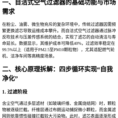
一、自洁式空气过滤器的基础功能与市场
需求
在粉尘、油雾、微生物充斥的复杂环境中，传统过滤器因需频
繁更换滤芯导致运维成本攀升。而自洁式空气过滤器通过脉冲
反吹技术与压差传感系统的结合，实现了滤芯的自动清洁与寿
命延长。数据显示，其维护成本可降低40%，过滤效率稳定在
99.5%以上（适用于PM2.5至PM10颗粒物），尤其适配燃气轮
机、洁净车间等高精度场景。
二、核心原理拆解：四步循环实现“自我
净化”
1. 过滤阶段
含尘空气通过多层滤材（如玻璃纤维、金属烧结网）时，颗粒
物被逐级拦截。纤维层通过布朗运动捕捉微小颗粒，而金属滤
网则依靠惯性碰撞拦截较大污染物。此时，滤芯表面逐渐形成