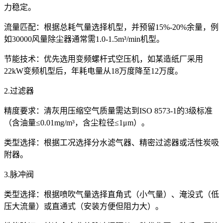
力稳定。
流量匹配：根据总耗气量选择机型，并预留15%-20%余量，例
如30000风量除尘器通常需1.0-1.5m³/min机型。
节能技术：优先选用变频螺杆式空压机，如某造纸厂采用
22kW变频机型后，年耗电量从18万度降至12万度。
2.过滤器
精度要求：清灰用压缩空气质量需达到ISO 8573-1的3级标准
（含油量≤0.01mg/m³，含尘粒径≤1μm）。
类型选择：根据工况选择分水滤气器、精密过滤器或活性炭吸
附器。
3.脉冲阀
类型选择：根据喷吹气量选择直角式（小气量）、淹没式（低
压大流量）或直通式（安装方便但阻力大）。