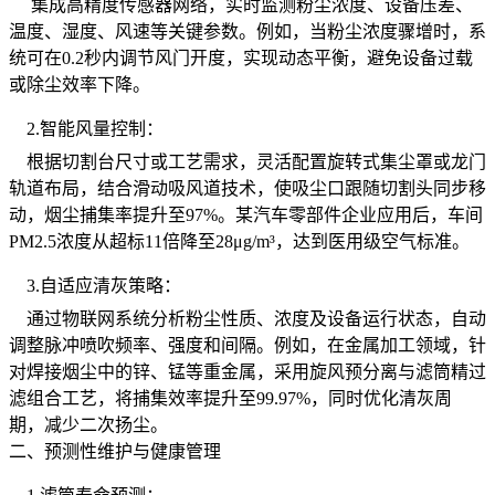
集成高精度传感器网络，实时监测粉尘浓度、设备压差、
温度、湿度、风速等关键参数。例如，当粉尘浓度骤增时，系
统可在0.2秒内调节风门开度，实现动态平衡，避免设备过载
或除尘效率下降。
2.智能风量控制：
根据切割台尺寸或工艺需求，灵活配置旋转式集尘罩或龙门
轨道布局，结合滑动吸风道技术，使吸尘口跟随切割头同步移
动，烟尘捕集率提升至97%。某汽车零部件企业应用后，车间
PM2.5浓度从超标11倍降至28μg/m³，达到医用级空气标准。
3.自适应清灰策略：
通过物联网系统分析粉尘性质、浓度及设备运行状态，自动
调整脉冲喷吹频率、强度和间隔。例如，在金属加工领域，针
对焊接烟尘中的锌、锰等重金属，采用旋风预分离与滤筒精过
滤组合工艺，将捕集效率提升至99.97%，同时优化清灰周
期，减少二次扬尘。
二、预测性维护与健康管理