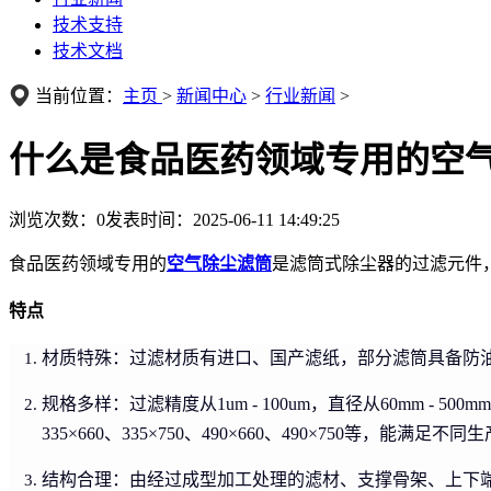
技术支持
技术文档
当前位置：
主页
>
新闻中心
>
行业新闻
>
什么是食品医药领域专用的空
浏览次数：
0
发表时间：2025-06-11 14:49:25
食品医药领域专用的
空气除尘滤筒
是滤筒式除尘器的过滤元件
特点
材质特殊：过滤材质有进口、国产滤纸，部分滤筒具备防
规格多样：过滤精度从1um - 100um，直径从60mm - 500mm，
335×660、335×750、490×660、490×750等，能满
结构合理：由经过成型加工处理的滤材、支撑骨架、上下