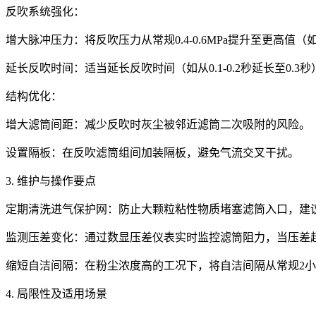
反吹系统强化：
增大脉冲压力：将反吹压力从常规0.4-0.6MPa提升至更高值（如
延长反吹时间：适当延长反吹时间（如从0.1-0.2秒延长至0.
结构优化：
增大滤筒间距：减少反吹时灰尘被邻近滤筒二次吸附的风险。
设置隔板：在反吹滤筒组间加装隔板，避免气流交叉干扰。
3. 维护与操作要点
定期清洗进气保护网：防止大颗粒粘性物质堵塞滤筒入口，建议过
监测压差变化：通过数显压差仪表实时监控滤筒阻力，当压差超
缩短自洁间隔：在粉尘浓度高的工况下，将自洁间隔从常规2小
4. 局限性及适用场景