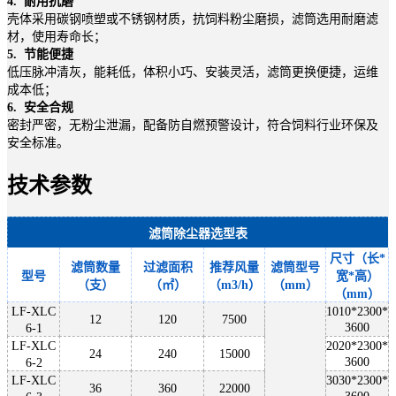
4. 耐用抗磨
壳体采用碳钢喷塑或不锈钢材质，抗饲料粉尘磨损，滤筒选用耐磨滤
材，使用寿命长；
5. 节能便捷
低压脉冲清灰，能耗低，体积小巧、安装灵活，滤筒更换便捷，运维
成本低；
6. 安全合规
密封严密，无粉尘泄漏，配备防自燃预警设计，符合饲料行业环保及
安全标准。
技术参数
滤筒除尘器选型表
尺寸（长
*
滤筒数量
过滤面积
推荐风量
滤筒型号
型号
宽*高）
（支）
（㎡）
（
m3/h）
（
mm）
（mm）
LF-XLC
1010*2300*
12
120
7
5
00
3600
6-1
LF-XLC
2020*2300*
24
240
15000
3600
6-2
LF-XLC
3030*2300*
36
360
2
2000