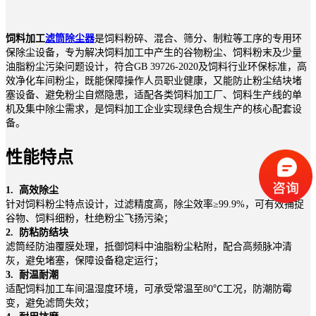
饲料加工
滤筒除尘器
是饲料粉碎、混合、筛分、制粒等工序的专用环
保除尘设备，专为解决饲料加工中产生的谷物粉尘、饲料粉末及少量
油脂粉尘污染问题设计，符合GB 39726-2020及饲料行业环保标准，高
效净化车间粉尘，既能保障操作人员职业健康，又能防止粉尘结块堵
塞设备、避免粉尘自燃隐患，适配各类饲料加工厂、饲料生产线的单
机及集中除尘需求，是饲料加工企业实现绿色合规生产的核心配套设
备。
性能特点
1. 高效除尘
针对饲料粉尘特点设计，过滤精度高，除尘效率≥99.9%，可有效捕捉
谷物、饲料细粉，杜绝粉尘飞扬污染；
2. 防粘防结块
滤筒经防油覆膜处理，抵御饲料中油脂粉尘粘附，配合高频脉冲清
灰，避免堵塞，保障设备稳定运行；
3. 耐温耐潮
适配饲料加工车间温湿度环境，可承受常温至80℃工况，防潮防霉
变，避免滤筒失效；