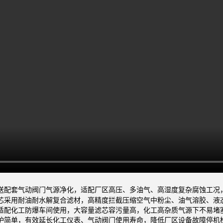
配套气动阀门气源净化，适配厂区高压、多油气、高湿度复杂腐蚀工况，标
采用耐油耐水解复合滤材，高精度拦截压缩空气中粉尘、油气溶胶、液态化工
适配化工防爆车间使用，大容量滤芯容污量高，化工高杂质气源下不易堵
护简单，有效延长化工仪表、气动阀门使用寿命，降低厂区设备故障停机