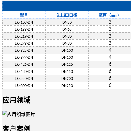
型号
进出口口径
壁厚（
）
mm
3
LFJ-108-DN
DN50
3
LFJ-133-DN
DN65
3
LFJ-219-DN
DN80
3
LFJ-273-DN
DN80
4
LFJ-325-DN
DN100
4
LFJ-377-DN
DN100
6
LFJ-426-DN
DN125
6
LFJ-480-DN
DN150
6
LFJ-550-DN
DN200
6
LFJ-600-DN
DN250
应用领域
客户案例