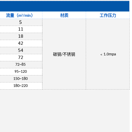
流量（
³
）
材质
工作压力
m
/min
5
11
18
42
54
﹤
碳钢
不锈钢
1.0mpa
/
72
72~85
95~120
150~180
180~220