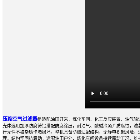
压缩空气过滤器
是适配油田开采、炼化车间、化工反应装置、油气输送
壳体选用加厚防腐铸铝搭配防腐涂层，耐油气、酸碱冷凝介质腐蚀，滤芯
行元件不被杂质卡堵损坏。整机具备防爆适配结构，无静电积聚风险，
理。结构坚固抗震动，适配油田户外、炼化车间设备持续震动工况，维