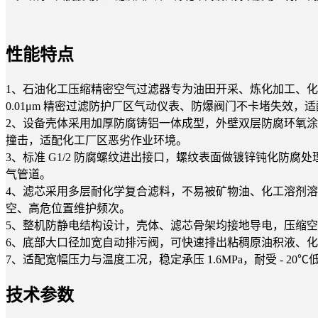
性能特点
1、石油化工压缩精密空气过滤器专为油田开采、炼化加工、
0.01μm 精密过滤防护厂区气动仪表、防爆阀门不卡堵失效，
2、设备壳体采用加厚防腐铸铝一体成型，外壁双层防腐环氧
撞击，适配化工厂区恶劣作业环境。
3、标准 G1/2 防腐螺纹进出接口，螺纹表面做镀锌钝化
气管道。
4、滤芯采用多层耐化学复合滤料，不易被矿物油、化工溶剂
空、高危位置维护频次。
5、整机防静电结构设计，壳体、滤芯骨架均接地导电，压缩
6、底部大口径加宽自动排污阀，可快速排出粘稠原油积液、
7、适配宽幅压力与温度工况，稳定承压 1.6MPa，耐受 -
技术参数