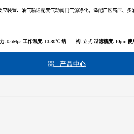
应装置、油气输送配套气动阀门气源净化，适配厂区高压、多油气
力
: 0.6Mpa
工作温度
: 10-80℃
结 构
: 立式
过滤精度
: 10μm
使
产品中心