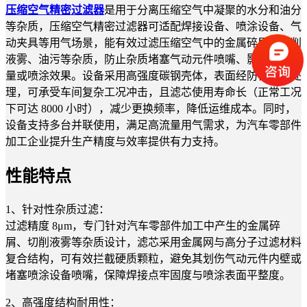
压缩空气精密过滤器
是用于分离压缩空气中凝聚的水分和油分
等杂质，压缩空气精密过滤器可适配焊接设备、喷涂设备、气
动夹具等用气场景，能有效过滤压缩空气中的金属碎屑、切削
液雾、油污等杂质，防止杂质堵塞气动元件喷嘴、影响焊接质
量或喷涂效果。设备采用高强度碳钢壳体，表面经防锈喷涂处
理，可承受车间复杂工况冲击，且滤芯使用寿命长（正常工况
下可达 8000 小时），减少更换频率，降低运维成本。同时，
设备支持多台并联使用，满足高流量用气需求，为汽车零部件
加工企业提升生产精度与效率提供有力支持。
性能特点
1、针对性杂质过滤：
过滤精度 8μm，专门针对汽车零部件加工中产生的金属碎
屑、切削液雾等杂质设计，滤芯采用金属网与高分子过滤材料
复合结构，可有效拦截硬质颗粒，避免其划伤气动元件内壁或
堵塞喷涂设备喷嘴，保障焊接点牢固度与喷涂表面平整度。
2、高强度结构耐用性：