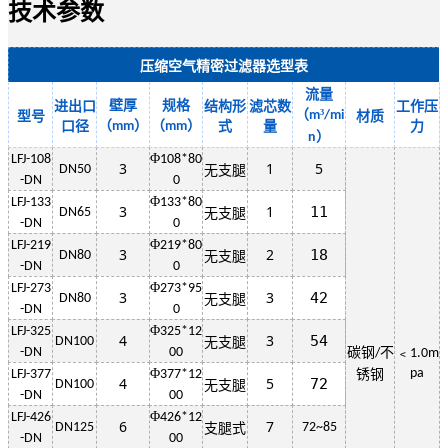
技术参数
压缩空气精密过滤器选型表
流量
壁厚
规格
进出口
结构形
滤芯数
工作压
（
³
m
/mi
型号
材质
（
）
（
）
口径
mm
mm
式
量
力
）
n
Φ
LFJ-108
108*80
3
1
5
DN50
无支腿
-DN
0
Φ
LFJ-133
133*80
3
1
11
DN65
无支腿
-DN
0
Φ
LFJ-219
219*80
3
2
18
DN80
无支腿
-DN
0
Φ
LFJ-273
273*95
3
3
42
DN80
无支腿
-DN
0
Φ
LFJ-325
325*12
4
3
54
DN100
无支腿
-DN
00
碳钢
不
﹤
/
1.0m
Φ
pa
LFJ-377
377*12
锈钢
4
5
72
DN100
无支腿
-DN
00
Φ
LFJ-426
426*12
6
7
DN125
72~85
支腿式
-DN
00