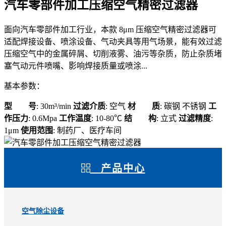
汽车零部件加工压缩空气精密过滤器
面向汽车零部件加工行业，本款 8μm 压缩空气精密过滤器可
适配焊接设备、喷涂设备、气动夹具等用气场景，能有效过滤
压缩空气中的金属碎屑、切削液雾、油污等杂质，防止杂质堵
塞气动元件喷嘴、影响焊接质量或喷涂...
基本参数：
型 号
: 30m³/min
过滤介质
: 空气
材 质
: 碳钢 不锈钢
工
作压力
: 0.6Mpa
工作温度
: 10-80℃
结 构
: 立式
过滤精度
:
1μm
使用范围
: 制药厂、医疗车间
产品中心
空气除尘设备