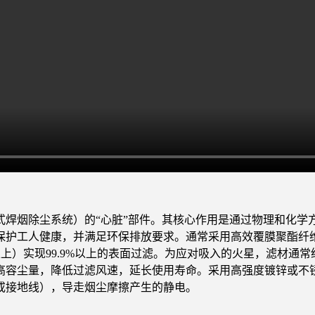
式焊烟除尘系统）的“心脏”部件。其核心作用是通过物理和化学
护工人健康，并满足环保排放要求。通常采用高效覆膜聚酯纤维、
以上）实现99.9%以上的表面过滤。为应对吸入的火星，滤材
高容尘量，降低过滤风速，延长使用寿命。采用高强度镀锌或不
或接地线），导走烟尘摩擦产生的静电。