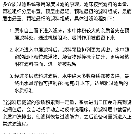
多介质过滤系统采用深度过滤的原理，滤床按照滤料的重量、
颗粒粗细分层布置，顶层由最轻、颗粒最粗的滤料组成，最底
层由最重、颗粒最细的滤料组成，具体过滤流程如下：
原水自上而下进入滤床，水中体积较大的杂质首先在顶
层滤料处，通过机械阻流、吸附作用被截留下来
水流进入中层滤料后，滤料颗粒排列更为紧密，水中残
留的细小颗粒悬浮物、凝絮物碰撞概率提升，更容易粘
附在滤料表面，进一步被截留
经过多层滤料过滤后，水中绝大多数杂质都被去除，最
终出水悬浮物可控制在5毫克/升以下，达到粗过滤后的
水质标准
当滤料层截留的杂质积累到一定量，系统进出口压差升高到设
定阈值后，会自动或手动启动反冲洗程序，将滤料层中截留的
杂质冲洗排出，使滤料恢复过滤能力，之后设备可重新进入正
常过滤流程。