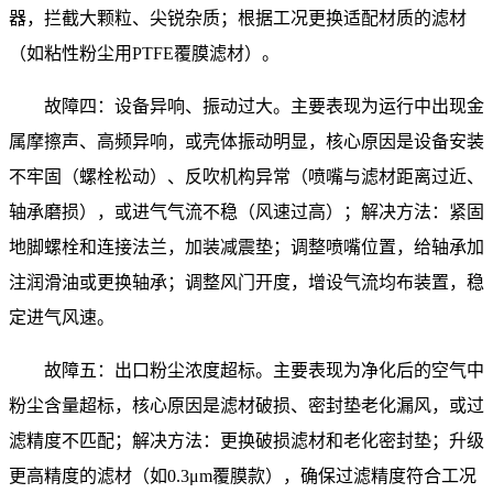
器，拦截大颗粒、尖锐杂质；根据工况更换适配材质的滤材
（如粘性粉尘用PTFE覆膜滤材）。
故障四：设备异响、振动过大。主要表现为运行中出现金
属摩擦声、高频异响，或壳体振动明显，核心原因是设备安装
不牢固（螺栓松动）、反吹机构异常（喷嘴与滤材距离过近、
轴承磨损），或进气气流不稳（风速过高）；解决方法：紧固
地脚螺栓和连接法兰，加装减震垫；调整喷嘴位置，给轴承加
注润滑油或更换轴承；调整风门开度，增设气流均布装置，稳
定进气风速。
故障五：出口粉尘浓度超标。主要表现为净化后的空气中
粉尘含量超标，核心原因是滤材破损、密封垫老化漏风，或过
滤精度不匹配；解决方法：更换破损滤材和老化密封垫；升级
更高精度的滤材（如0.3μm覆膜款），确保过滤精度符合工况