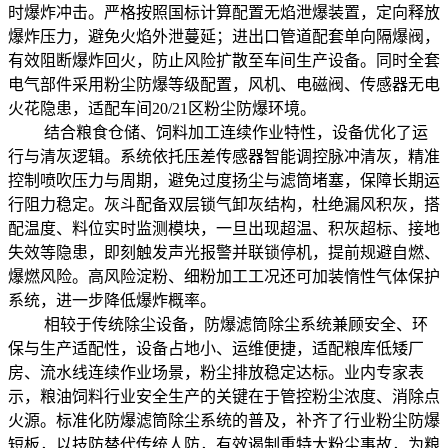
时爆炸冲击。严格按照国标计算配置无焰泄爆装置，定向释放
爆炸压力，避免火焰外泄蔓延；进出口管道配套单向隔爆阀，
有效阻断爆炸回火，防止风险扩散至车间生产设备。同时全套
电气部件采用粉尘防爆等级配置，风机、电磁阀、传感器无电
火花隐患，适配车间20/21区粉尘防爆环境。
结合粮食仓储、饲料加工连续作业特性，设备优化了运
行与清灰逻辑。系统依托压差传感器智能调控脉冲清灰，精准
控制喷吹压力与周期，避免过度扬尘与滤筒堵塞，保障长期运
行阻力稳定。灰斗配备双层锁气卸灰结构，杜绝漏风积灰，搭
配温度、料位实时监测模块，一旦出现超温、积灰超标、接地
失效等隐患，即刻触发声光报警并联锁停机，提前规避自燃、
爆燃风险。高风险淀粉、细粉加工工况还可加装惰性气体保护
系统，进一步降低爆炸概率。
相较于传统除尘设备，防爆滤筒除尘系统兼顾安全、环
保与生产适配性，设备占地小、运维便捷，适配粮库低矮厂
房、流水线连续作业场景，粉尘排放稳定达标。业内专家表
示，粮油饲料行业安全生产的关键在于管控粉尘浓度、消除点
火源。标准化防爆滤筒除尘系统的普及，补齐了行业粉尘防爆
短板，以技防替代传统人防，有效遏制重特大粉尘事故，为粮