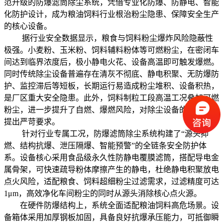
范升级的防爆滤筒除尘系统，凭借专业化防爆、防静电、智能
化防护设计，成为粮油饲料行业根治粉尘隐患、保障安全生产
的核心设备。
据行业安全数据显示，粮食与饲料粉尘爆炸风险隐蔽性
极强。小麦粉、玉米粉、饲料辅料粉体等可燃粉尘，在密闭车
间达到临界浓度后，极小静电火花、设备高温即可触发爆燃。
同时传统除尘设备普遍存在清灰不彻底、静电积聚、无防爆防
护、监控滞后等短板，长期运行易造成粉尘堆积、设备积热，
是厂区重大安全隐患。此外，饲料制粒工段高温工况叠加可燃
粉尘，进一步提升了自燃、爆燃风险，对除尘设备的防爆性能
提出严苛要求。
针对行业专属工况，防爆滤筒除尘系统构建了“源头抑
燃、结构抗爆、泄压隔爆、智能预警”的全链条安全防护体
系。设备核心采用食品级永久性防静电覆膜滤筒，搭配导电金
属骨架，可快速疏导粉体摩擦产生的静电，杜绝静电积聚放电
点火风险，适配粮食、饲料超细粉尘过滤需求，过滤精度可达
1μm，高效净化车间粉尘的同时从源头消除核心点火源。
在硬件防爆结构上，系统全面适配粮油饲料高危场景。设
备箱体采用加厚钢板加固，具备良好抗爆承压能力，可抵御瞬