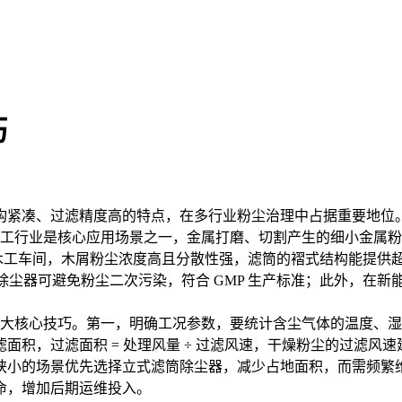
巧
构紧凑、过滤精度高的特点，在多行业粉尘治理中占据重要地位
加工行业是核心应用场景之一，金属打磨、切割产生的细小金属
业的木工车间，木屑粉尘浓度高且分散性强，滤筒的褶式结构能提
筒除尘器可避免粉尘二次污染，符合 GMP 生产标准；此外，在
三大核心技巧。第一，明确工况参数，要统计含尘气体的温度、
面积 = 处理风量 ÷ 过滤风速，干燥粉尘的过滤风速建议取 0.8-1
狭小的场景优先选择立式滤筒除尘器，减少占地面积，而需频繁
命，增加后期运维投入。