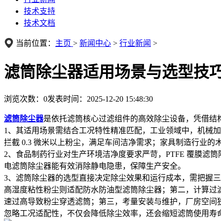
技术支持
技术文档
当前位置：
主页
>
新闻中心
>
行业新闻
>
滤筒除尘器适用场景与选型技
浏览次数：
0
发表时间：2025-12-20 15:48:30
滤筒除尘器
是依托滤筒核心过滤组件的高效除尘设备，凭借结
1、其适用场景需结合工况特性精准匹配，工业领域中，机械
拦截 0.3 微米以上粉尘，满足车间洁净需求；家具制造行
2、食品制药行业对生产环境洁净度要求严苛，PTFE 覆膜滤
电滤筒除尘器能有效消除静电隐患，保障生产安全。
3、滤筒除尘器的选型直接决定除尘效果和运行成本，需把握
高湿度粘性粉尘则适配防水防油型滤筒除尘器；第二，计算过滤面积，过滤
速过高导致粉尘穿透滤筒；第三，考量安装与维护，厂房空间
忽略工况适配性，不仅会降低除尘效率，还会缩短滤筒使用寿