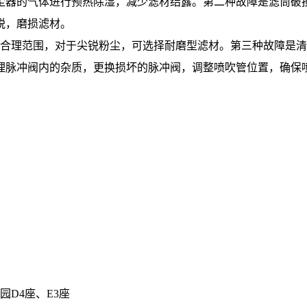
尘器的气体进行预热除湿，减少滤材结露。第二种故障是滤筒破
锐，磨损滤材。
至合理范围，对于尖锐粉尘，可选择耐磨型滤材。第三种故障是
理脉冲阀内的杂质，更换损坏的脉冲阀，调整喷吹管位置，确保
D4座、E3座