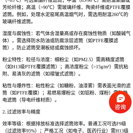
（<65℃）可选聚酯纤维滤筒；中温（65-90℃）需耐温聚酯或
芳纶纤维；高温（>90℃）需玻璃纤维、陶瓷纤维或PTFE覆膜
滤筒。例如，处理水泥窑尾高温烟气时，需选用耐温260℃的
玻璃纤维滤筒。
湿度与腐蚀性：若气体含湿量高或存在腐蚀性物质（如酸碱气
体），需选择防水防油或防腐涂层滤筒（如PTFE覆膜滤
筒），防止滤筒受潮板结或腐蚀损坏。
粉尘特性：
粒径与浓度：细粉尘（如PM2.5）需高精度滤筒
（如H13级PTFE覆膜滤筒）；高浓度粉尘（>15g/m³）需抗粘
附、易清灰的滤筒（如褶皱式滤筒）。
粘性与爆炸性：粘性粉尘（如糖粉、油漆雾）需表面光滑的滤
筒（如PTFE覆膜）；易燃易爆粉尘（如铝粉、煤粉）需防静
电滤筒（导电纤维材质）。
2. 过滤效率与精度
效率等级：根据排放标准选择滤筒效率。普通工况可选F9级
（过滤效率95%）；严格工况（如电子、医药行业）需H13级