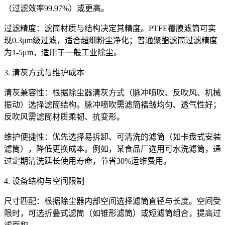
（过滤效率99.97%）或更高。
过滤精度：滤筒材质与结构决定其精度。PTFE覆膜滤筒可实
现0.3μm级过滤，适合超细粉尘净化；普通聚酯滤筒过滤精度
为1-5μm，适用于一般工业除尘。
3. 清灰方式与维护成本
清灰兼容性：根据除尘器清灰方式（脉冲喷吹、反吹风、机械
振动）选择滤筒结构。脉冲喷吹需滤筒褶皱均匀、透气性好；
反吹风需滤筒材质柔韧、抗变形。
维护便捷性：优先选择易拆卸、可清洗的滤筒（如卡盘式安装
滤筒），降低更换成本。例如，某食品厂选用可水洗滤筒，通
过定期清洗延长使用寿命，节省30%运维费用。
4. 设备结构与空间限制
尺寸匹配：根据除尘器内部空间选择滤筒直径与长度。空间受
限时，可选折叠式滤筒（如锥形滤筒）或短滤筒组合，提高过