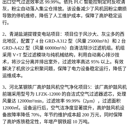
出口空气过滤效率达 99.99%。依托 PLC 智能控制定时反吹清
灰，粉尘自动落入集尘仓排放。该设备减少了风机因粉尘磨损
导致的停机维修，降低了人工维护成本，保障了高炉稳定运
行。
2、青湖盐湖提锂变电站项目：项目位于风沙大、灰尘多的西
北地区，配置了 4 台 GRD-A312 型（风量 25000m³/h）和 2 台
GRD-A422 型（风量 60000m³/h）自清洁除沙过滤机组。机组
采用 V+T 型过滤模块与纯机械结构，利用自动离心排沙技
术，将沙尘分离并排出室外，过滤效率高达 95% 以上。有效
解决了机房沙尘积聚问题，保障了电力设备稳定运行，降低了
运维成本。
3、河北某钢铁厂高炉鼓风机空气净化项目5：该厂高炉鼓风机
前端采用型号为 LFZK-12000 的自洁式空气过滤器滤芯，处理
风量达 12000m³/min，过滤效率 99.99%（2μm），过滤面积
12000㎡。设备运行后，空气洁净度显著提升，高炉鼓风机设
备故障率降低 70%，年节约维护成本超 200 万元，同时保障
了高炉炼铁稳定性，年增产钢铁超 10 万吨。