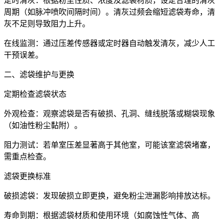
定时清灰：根据粉尘性质、浓度及滤袋材质，设定合理的清灰
周期（如脉冲喷吹间隔时间）。清灰过频会缩短滤袋寿命，清
灰不足则导致阻力上升。
在线监测：通过压差传感器或定时器自动触发清灰，减少人工
干预误差。
二、滤袋维护与更换
定期检查滤袋状态
外观检查：观察滤袋是否有破损、孔洞、缝线脱落或糊袋现象
（如油性粉尘黏附）。
阻力测试：若单室压差显著高于其他室，可能该室滤袋堵塞，
需重点检查。
滤袋更换标准
破损滤袋：发现破损立即更换，避免粉尘泄漏影响排放达标。
寿命到期：根据滤袋材质和使用环境（如腐蚀性气体、高