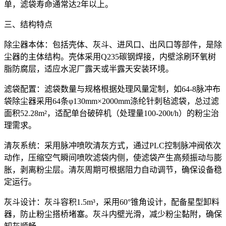
单，滤袋寿命通常达2年以上。
三、结构特点
除尘器本体：包括壳体、灰斗、进风口、出风口等部件，是除
尘器的主体结构。壳体采用Q235碳钢焊接，内壁涂刷环氧树
脂防腐层，适应水泥厂露天或半露天安装环境。
滤袋配置：滤袋数量与规格根据处理风量定制，如64-8脉冲布
袋除尘器采用64条φ130mm×2000mm涤纶针刺毡滤袋，总过滤
面积52.28m²，适配单台破碎机（处理量100-200t/h）的粉尘治
理需求。
清灰系统：采用脉冲喷吹清灰方式，通过PLC控制脉冲阀依次
动作，压缩空气瞬间喷吹滤袋内侧，使滤袋产生高频振动与膨
胀，剥离粉尘层。清灰周期可根据阻力自动调节，确保设备稳
定运行。
灰斗设计：灰斗容积1.5m³，采用60°锥角设计，配备星型卸料
器，防止粉尘搭桥堵塞。灰斗内壁光滑，减少粉尘黏附，确保