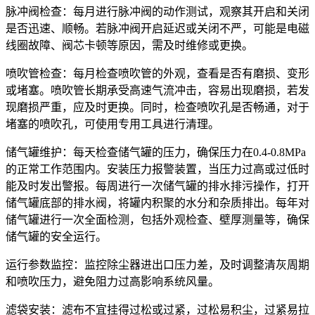
脉冲阀检查：每月进行脉冲阀的动作测试，观察其开启和关闭
是否迅速、顺畅。若脉冲阀开启延迟或关闭不严，可能是电磁
线圈故障、阀芯卡顿等原因，需及时维修或更换。
喷吹管检查：每月检查喷吹管的外观，查看是否有磨损、变形
或堵塞。喷吹管长期承受高速气流冲击，容易出现磨损，若发
现磨损严重，应及时更换。同时，检查喷吹孔是否畅通，对于
堵塞的喷吹孔，可使用专用工具进行清理。
储气罐维护：每天检查储气罐的压力，确保压力在0.4-0.8MPa
的正常工作范围内。安装压力报警装置，当压力过高或过低时
能及时发出警报。每周进行一次储气罐的排水排污操作，打开
储气罐底部的排水阀，将罐内积聚的水分和杂质排出。每年对
储气罐进行一次全面检测，包括外观检查、壁厚测量等，确保
储气罐的安全运行。
运行参数监控：监控除尘器进出口压力差，及时调整清灰周期
和喷吹压力，避免阻力过高影响系统风量。
滤袋安装：滤布不宜挂得过松或过紧，过松易积尘，过紧易拉