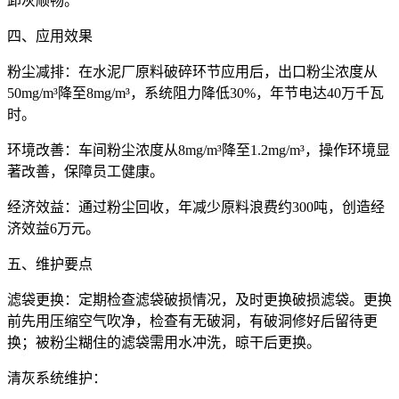
卸灰顺畅。
四、应用效果
粉尘减排：在水泥厂原料破碎环节应用后，出口粉尘浓度从
50mg/m³降至8mg/m³，系统阻力降低30%，年节电达40万千瓦
时。
环境改善：车间粉尘浓度从8mg/m³降至1.2mg/m³，操作环境显
著改善，保障员工健康。
经济效益：通过粉尘回收，年减少原料浪费约300吨，创造经
济效益6万元。
五、维护要点
滤袋更换：定期检查滤袋破损情况，及时更换破损滤袋。更换
前先用压缩空气吹净，检查有无破洞，有破洞修好后留待更
换；被粉尘糊住的滤袋需用水冲洗，晾干后更换。
清灰系统维护：