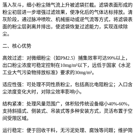
落入灰斗，细小粉尘随气流上升被滤袋拦截。滤袋表面形成的
粉尘初层进一步增强过滤效果，使净化后的气体达标排放。清
灰阶段，通过脉冲喷吹、机械振动或逆气流等方式，将滤袋表
面的粉尘层剥离并排出，使滤袋恢复过滤能力，实现连续除
尘。
二、核心优势
高效过滤：对微细粉尘（如PM2.5）捕集效率可达99%以上，
出口粉尘浓度可稳定控制在10mg/m³以下，远低于国家《水泥
工业大气污染物排放标准》要求的30mg/m³。
适应性强：可处理不同性质粉尘，包括高比电阻粉尘；入口含
尘浓度变化大时，对除尘效率影响小。
结构紧凑：处理风量范围广，体积较传统设备缩小40%-60%，
支持斜插式、侧装式、吊装式等多种安装方式，灵活布置于空
间受限区域。
运行稳定：便于回收干料，无污泥处理、腐蚀等问题；维护简