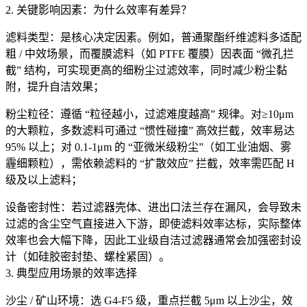
2. 关键影响因素：为什么效率有差异？
滤料类型：是核心决定因素。例如，普通聚酯纤维滤料多适配
粗 / 中效场景，而覆膜滤料（如 PTFE 覆膜）因表面 “微孔拦
截” 结构，可实现更高的细粉尘过滤效率，同时减少粉尘黏
附，提升自洁效果；
粉尘粒径：遵循 “粒径越小，过滤难度越高” 规律。对≥10μm
的大颗粒，多数滤料可通过 “惯性碰撞” 高效拦截，效率易达
95% 以上；对 0.1-1μm 的 “亚微米级粉尘”（如工业油烟、雾
霾细颗粒），需依赖滤料的 “扩散效应” 拦截，效率需匹配 H
级及以上滤料；
设备密封性：若过滤器壳体、进出口法兰存在漏风，会导致未
过滤的含尘空气直接进入下游，即使滤料效率达标，实际整体
效率也会大幅下降，因此工业级自洁过滤器通常会加强密封设
计（如硅胶密封垫、螺栓紧固）。
3. 典型应用场景的效率选择
沙尘 / 矿山环境：选 G4-F5 级，重点拦截 5μm 以上沙尘，效