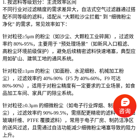
1. 按滤料等级划分：主流效率区间
不同行业对过滤精度的需求差异大，自洁式空气过滤器通过搭
配不同等级的滤料，适配从 “大颗粒沙尘拦截” 到 “细微粉尘
净化” 的需求，常见效率如下：
针对粒径≥5μm 的粉尘（如沙尘、大颗粒工业碎屑），过滤效
率约 80%-95%，主要用于 “预处理场景”（如新风入口粗滤、
高粉尘环境前级保护），避免后续精密滤料快速堵塞，典型应
用如矿山、建筑工地的通风系统。
针对粒径≥1μm 的粉尘（如面粉、水泥细粉、机械加工粉
尘），过滤效率约 40%-90%（F5 为 40%-60%，F9 可达
80%-90%），适用于对粉尘精度有一定要求的工业场景，如食
品加工车间、家具厂的除尘系统。
针对粒径≥0.3μm 的细微粉尘（如电子行业焊烟、制药行业粉
尘），过滤效率约 90%-99.5%，需搭配更精密的滤料（如超细
玻璃纤维、PTFE 覆膜滤料），常用于电子厂房、制药洁净区
的送风过滤，且需通过自洁功能减少细微粉尘堵塞导致的阻力
上升。