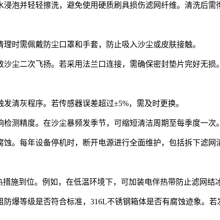
水浸泡并轻轻擦洗，避免使用硬质刷具损伤滤网纤维。清洗后需
清理时需佩戴防尘口罩和手套，防止吸入沙尘或皮肤接触。
致沙尘二次飞扬。若采用法兰口连接，需确保密封垫片完好无损
发清灰程序。若传感器误差超过±5%，需及时更换。
响检测精度。在沙尘暴频发季节，可缩短清洁周期至每季度一次
腐蚀。每年设备停机时，断开电源进行全面维护，包括拆下滤网
或散热措施到位。例如，在低温环境下，可加装电伴热带防止滤网
防爆等级是否符合标准，316L不锈钢箱体是否有腐蚀迹象。