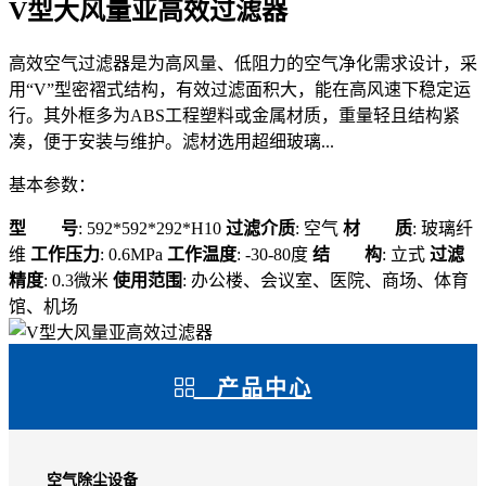
V型大风量亚高效过滤器
高效空气过滤器是为高风量、低阻力的空气净化需求设计，采
用“V”型密褶式结构，有效过滤面积大，能在高风速下稳定运
行。其外框多为ABS工程塑料或金属材质，重量轻且结构紧
凑，便于安装与维护。滤材选用超细玻璃...
基本参数：
型 号
: 592*592*292*H10
过滤介质
: 空气
材 质
: 玻璃纤
维
工作压力
: 0.6MPa
工作温度
: -30-80度
结 构
: 立式
过滤
精度
: 0.3微米
使用范围
: 办公楼、会议室、医院、商场、体育
馆、机场
产品中心
空气除尘设备