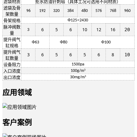
滤袋材质
拒水防油针刺毡（具体工况可选用不同材质）
滤袋及骨
96
192
320
384
480
576
768
960
架数量
Φ
×
125
2430
骨架规格
脉冲阀数
6
5
6
10
12
16
20
3
量
提升阀气
Φ
Φ
Φ
63
80
100
缸规格
提升阀气
3
6
5
6
5
6
8
10
缸数量
1500pa
设备阻力
³
100g/m
入口浓度
³
30mg/m
出口浓度
应用领域
客户案例