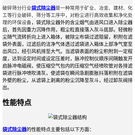
破碎筛分行业
袋式除尘器
是一种常用于矿业、冶金、建材、化
工等行业破碎、筛分等工序中，对粉尘进行高效收集和净化处
理的环保设备
，袋式除尘器外的含尘烟气由进风口进入除尘器
后，首先因重力沉降作用，粗尘粒直接落入灰斗底部。轻微粉
尘随气流转折向上进入箱体，被除尘布袋过滤阻留，积附在滤
袋外表面，过滤后的洁净气体透过滤袋进入箱体上部净气室至
出风口，经引风机排至大气。当滤袋表面的粉尘积附到一定程
度，达到设定时间或设定压差时，脉冲控制仪顺序间隔触发开
启脉冲电磁阀，使压缩空气包内的压缩空气经喷吹管对各排滤
袋进行脉冲喷吹清灰，使滤袋在瞬间急剧膨胀抖落积附在滤袋
外壁的粉尘，从滤袋上剥离的粉尘沉降至灰斗，经过卸灰阀排
出。
性能特点
袋式除尘器
的性能特点主要包括以下方面：