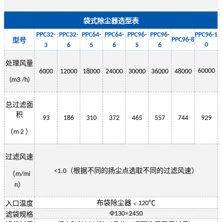
袋式除尘器选型表
PPC32-
PPC32-
PPC
64
-
PPC
64
-
PPC
96
-
PPC
96
-
PPC
96-1
PPC
96
-
8
型号
0
3
6
5
6
5
6
处理风量
60000
6000
12000
18000
24000
30000
36000
48000
(m3 /h)
总过滤面
积
93
186
310
372
465
557
744
929
（
）
m 2
过滤风速
（根据不同的扬尘点选取不同的过滤风速）
<1.0
（
m/mi
）
n
布袋除尘器﹤
℃
入口温度
120
Φ
×
130
2450
滤袋规格