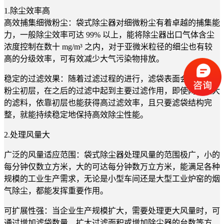
1.除尘效率高
高效捕集细微粉尘
：袋式除尘器对细微粉尘有着卓越的捕集能
力，一般除尘效率可达 99% 以上，能将除尘器出口气体含尘
浓度控制在数十 mg/m³ 之内，对于亚微米粒径的细尘也有较
高的分级效率，可有效减少大气污染物排放。
稳定的过滤效果：随着过滤过程的进行，滤袋表面会形成一层
粉尘初层，在之后的过滤中起到主要过滤作用，即使网孔较大
的滤料，依靠初层也能获得高过滤效率，且只要滤袋结构完
整，就能持续稳定地保持高效除尘性能。
2.处理风量大
广泛的风量适应范围：袋式除尘器处理风量的范围极广，小的
每分钟仅数立方米，大的可达每分钟数万立方米，能满足各种
规模的工业生产需求，无论是小型车间还是大型工业炉窑的烟
气除尘，都能发挥重要作用。
可扩展性强：当企业生产规模扩大，需要处理更大风量时，可
通过增加滤袋数量、扩大过滤面积或增加除尘器的台数等方