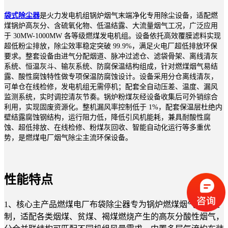
袋式除尘器
是火力发电机组锅炉烟气末端净化专用除尘设备，适配燃
煤锅炉高灰分、含硫氧化物、低温结露、大流量烟气工况，广泛应用
于 30MW-1000MW 各等级燃煤发电机组。设备依托高效覆膜滤料实现
超低粉尘排放，除尘效率稳定突破 99.9%，满足火电厂超低排放环保
要求。整套设备由进气分配烟道、脉冲过滤仓、滤袋骨架、离线清灰
系统、恒温灰斗、输灰系统、防腐保温结构组成，针对燃煤烟气易结
露、酸性腐蚀特性做专项保温防腐蚀设计。设备采用分仓离线清灰，
可单仓在线检修，发电机组无需停机；配套全自动压差、温度、漏风
监测系统，实时调控清灰节奏。锅炉粉煤灰经设备收集后可外销综合
利用，实现固废资源化。整机漏风率控制低于 1%，配套保温层杜绝内
壁结露腐蚀钢结构，运行阻力低，降低引风机能耗，兼具耐酸性腐
蚀、超低排放、在线检修、粉煤灰回收、智能自动化运行等多重优
势，是燃煤电厂烟气除尘主流环保设备。
性能特点
1、核心主产品燃煤电厂布袋除尘器专为锅炉燃煤烟气工况定
制，适配各类烟煤、贫煤、褐煤燃烧产生的高灰分酸性烟气，