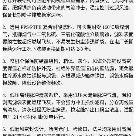
分仓并联结构可匹配不同机组风量需求，内置多层气流均布装
置，缓解锅炉负荷波动带来的气流冲击，稳定控制过滤风速，
保证长期粉尘排放稳定达标。
2、选用 PPS/PTFE 复合耐酸滤料，可长期耐受 160℃燃煤烟
气，抵御烟气中二氧化硫、三氧化硫酸性介质腐蚀，滤料表面
覆膜拦截超细燃煤飞灰，不易发生粉尘渗透糊袋，在电厂长期
连续运行工况下滤袋更换周期可达 2-3 年。
3、整机全保温防结露结构，箱体、灰斗、风道外部铺设高密
度保温岩棉加防护外壳，杜绝外界低温造成内壁结露，避免酸
性冷凝水腐蚀钢板与滤袋，从根源减少箱体锈蚀、滤袋水解破
损故障，降低设备维修频次。
4、低压离线脉冲清灰系统，采用低压大流量脉冲气流，温和
剥离滤袋表面燃煤飞灰，不会强力冲击损伤滤料，分仓离线隔
离清灰，清灰过程无粉尘穿透，稳定维持出口粉尘浓度，适配
电厂 24 小时不间断发电运行。
5、低漏风密封设计，所有仓门、检修口、法兰均采用耐高温