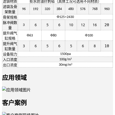
滤袋材质
拒水防油针刺毡（具体工况可选用不同材质）
滤袋及骨
96
192
320
384
480
576
768
960
架数量
Φ
×
125
2430
骨架规格
脉冲阀数
6
5
6
10
12
16
20
3
量
提升阀气
Φ
Φ
Φ
63
80
100
缸规格
提升阀气
3
6
5
6
5
6
8
10
缸数量
1500pa
设备阻力
³
100g/m
入口浓度
³
30mg/m
出口浓度
应用领域
客户案例