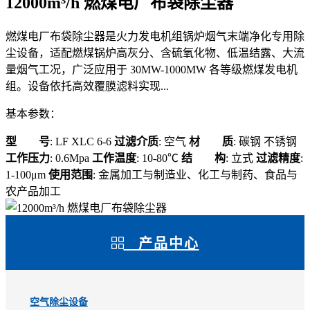
12000m³/h 燃煤电厂布袋除尘器
燃煤电厂布袋除尘器是火力发电机组锅炉烟气末端净化专用除
尘设备，适配燃煤锅炉高灰分、含硫氧化物、低温结露、大流
量烟气工况，广泛应用于 30MW-1000MW 各等级燃煤发电机
组。设备依托高效覆膜滤料实现...
基本参数：
型 号
: LF XLC 6-6
过滤介质
: 空气
材 质
: 碳钢 不锈钢
工作压力
: 0.6Mpa
工作温度
: 10-80℃
结 构
: 立式
过滤精度
:
1-100μm
使用范围
: 金属加工与制造业、化工与制药、食品与
农产品加工
产品中心
空气除尘设备