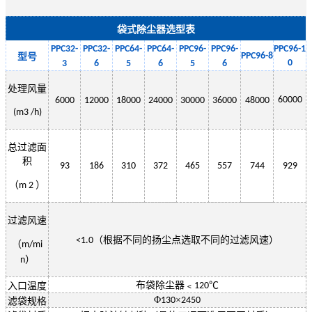
袋式除尘器选型表
PPC32-
PPC32-
PPC
64
-
PPC
64
-
PPC
96
-
PPC
96
-
PPC
96-1
PPC
96
-
8
型号
0
3
6
5
6
5
6
处理风量
60000
6000
12000
18000
24000
30000
36000
48000
(m3 /h)
总过滤面
积
93
186
310
372
465
557
744
929
（
）
m 2
过滤风速
（根据不同的扬尘点选取不同的过滤风速）
<1.0
（
m/mi
）
n
布袋除尘器﹤
℃
入口温度
120
Φ
×
130
2450
滤袋规格