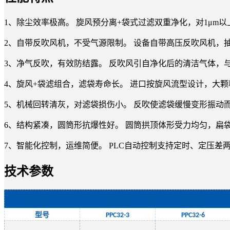
1、除尘效率极高。 旋风预分离+袋式过滤双重净化，对1μm以上
2、自带反吹风机，不受气源限制。 设备自带高压反吹风机
3、净气反吹，有效防结露。 反吹风引自净化后的清洁气体
4、旋风+袋滤组合，滤袋寿命长。 进口按旋风流型设计，大颗
5、机械回转清灰，对滤袋损伤小。 反吹使滤袋缓慢变形振动而
6、结构紧凑，圆筒形抗爆性好。 圆筒拱顶体形受力均匀，扁
7、智能化控制，运维简便。 PLC自动控制支持定时、定压
技术参数
型号
PPC32-3
PPC32-
6