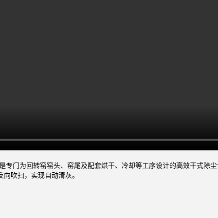
III型）是专门为回转窑窑头、窑尾及配套烘干、冷却等工序设计的高效干
反向吹扫，实现自动清灰。