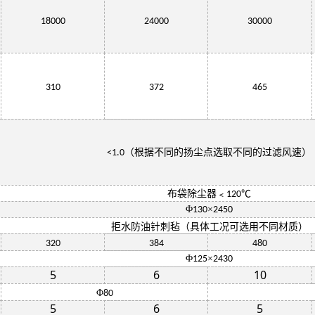
18000
24000
30000
310
372
465
（根据不同的扬尘点选取不同的过滤风速）
<1.0
布袋除尘器﹤
℃
120
Φ
×
130
2450
拒水防油针刺毡（具体工况可选用不同材质）
320
384
480
Φ
×
125
2430
5
6
10
Φ
80
5
6
5