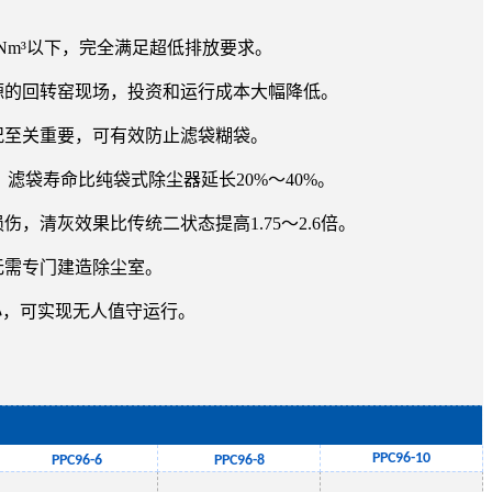
/Nm³以下，完全满足超低排放要求。
源的回转窑现场，投资和运行成本大幅降低。
况至关重要，可有效防止滤袋糊袋。
滤袋寿命比纯袋式除尘器延长20%～40%。
清灰效果比传统二状态提高1.75～2.6倍。
无需专门建造除尘室。
小，可实现无人值守运行。
PPC
96-10
PPC
96
-
6
PPC
96
-
8