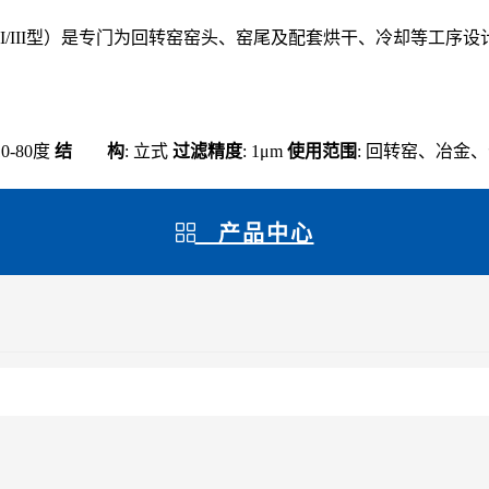
-II/III型）是专门为回转窑窑头、窑尾及配套烘干、冷却等工
 10-80度
结 构
: 立式
过滤精度
: 1μm
使用范围
: 回转窑、冶金
产品中心