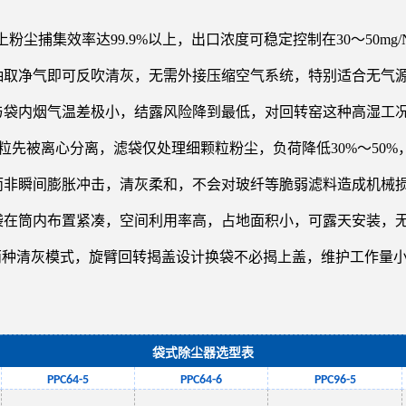
粉尘捕集效率达99.9%以上，出口浓度可稳定控制在30～50mg
，抽取净气即可反吹清灰，无需外接压缩空气系统，特别适合无气
，与袋内烟气温差极小，结露风险降到最低，对回转窑这种高湿工
粒先被离心分离，滤袋仅处理细颗粒粉尘，负荷降低30%～50%，
非瞬间膨胀冲击，清灰柔和，不会对玻纤等脆弱滤料造成机械损伤，
袋在筒内布置紧凑，空间利用率高，占地面积小，可露天安装，
差两种清灰模式，旋臂回转揭盖设计换袋不必揭上盖，维护工作量
袋式除尘器选型表
PPC
64
-5
PPC
64
-6
PPC
96
-
5