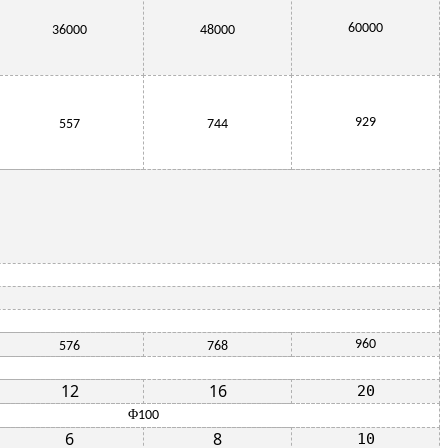
60000
36000
48000
929
557
744
960
576
768
12
16
20
Φ
100
6
8
10