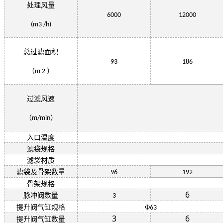
处理风量
6000
12000
(m3 /h)
总过滤面积
93
186
（
）
m 2
过滤风速
（
）
m/min
入口温度
滤袋规格
滤袋材质
滤袋及骨架数量
96
192
骨架规格
6
脉冲阀数量
3
提升阀气缸规格
Φ
63
3
6
提升阀气缸数量