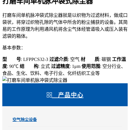
打磨车间单机脉冲袋式除尘器
打磨车间单机脉冲袋式除尘器就是以织物为过滤材料，做成口
袋状，将穿过织物孔隙的气体中所含的粉尘捕获的设备。其简
易的工作原理为利用通风机将含尘气体经管道吸入或压入装有
滤袋的箱体。
基本参数：
型 号
: LFPPCS32-3
过滤介质
: 空气
材 质
: 碳钢
工作温
度
: 90℃
结 构
: 立式
过滤精度
: 1μm
使用范围
: 空分行业、
食品、生化、饮料、电子行业、化纤纺织工业等
产品中心
空气除尘设备