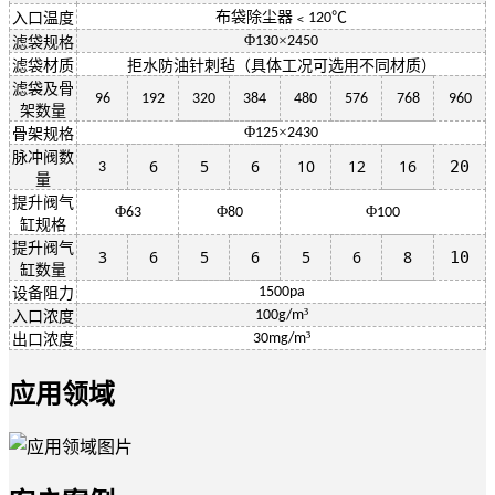
布袋除尘器﹤
℃
入口温度
120
Φ
×
130
2450
滤袋规格
滤袋材质
拒水防油针刺毡（具体工况可选用不同材质）
滤袋及骨
96
192
320
384
480
576
768
960
架数量
Φ
×
125
2430
骨架规格
脉冲阀数
6
5
6
10
12
16
20
3
量
提升阀气
Φ
Φ
Φ
63
80
100
缸规格
提升阀气
3
6
5
6
5
6
8
10
缸数量
1500pa
设备阻力
³
100g/m
入口浓度
³
30mg/m
出口浓度
应用领域