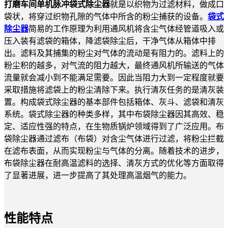
打磨车间单机脉冲袋式除尘器
就是以织物为过滤材料，做成口
袋状，将穿过织物孔隙的气体中所含的粉尘捕获的设备。
袋式
除尘器
简易的工作原理为利用通风机将含尘气体经管道吸入或
压入装有滤袋的箱体，降滤袋除尘后，干净气体从箱体中排
出。滤料及其捕集的粉尘对气体的流动是有阻力的。滤料上的
粉尘积的越多，对气流的阻力越大，最终通风机所输送的气体
流量就会减小到不能满足需要。因此当阻力大到一定程度就要
采取措施将滤袋上的粉尘清除下来。执行清灰任务的是清灰装
置。构成袋式除尘器的基本部件包括箱体、灰斗、滤袋和清灰
系统。袋式除尘器的种类多样，其中布袋除尘器因其高效、稳
定、适应性强的特点，在生物质锅炉领域得到了广泛应用。布
袋除尘器通过滤布（布袋）对含尘气体进行过滤，将粉尘拦截
在滤布表面，从而实现粉尘与气体的分离。随着技术的进步，
布袋除尘器在耐高温滤料的选择、清灰方式的优化等方面取得
了显著进展，进一步提高了其处理高温烟气的能力。
性能特点