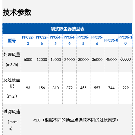
技术参数
袋式除尘器选型表
PPC32-
PPC32-
PPC
64
-
PPC
64
-
PPC
96
-
PPC
96
-
PPC
96-1
PPC
96
-
8
型号
0
3
6
5
6
5
6
处理风量
60000
6000
12000
18000
24000
30000
36000
48000
(m3 /h)
总过滤面
积
93
186
310
372
465
557
744
929
（
）
m 2
过滤风速
（根据不同的扬尘点选取不同的过滤风速）
<1.0
（
m/mi
）
n