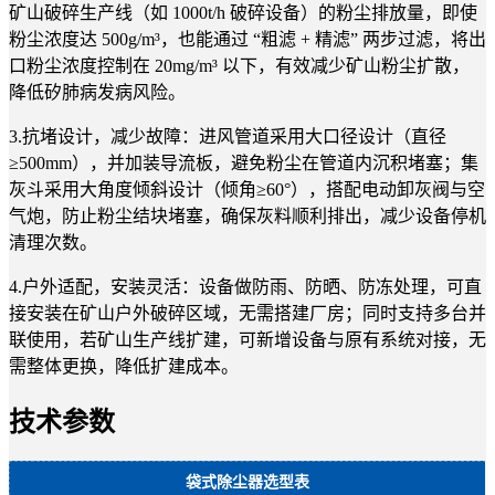
矿山破碎生产线（如 1000t/h 破碎设备）的粉尘排放量，即使
粉尘浓度达 500g/m³，也能通过 “粗滤 + 精滤” 两步过滤，将出
口粉尘浓度控制在 20mg/m³ 以下，有效减少矿山粉尘扩散，
降低矽肺病发病风险。
3.抗堵设计，减少故障：进风管道采用大口径设计（直径
≥500mm），并加装导流板，避免粉尘在管道内沉积堵塞；集
灰斗采用大角度倾斜设计（倾角≥60°），搭配电动卸灰阀与空
气炮，防止粉尘结块堵塞，确保灰料顺利排出，减少设备停机
清理次数。
4.户外适配，安装灵活：设备做防雨、防晒、防冻处理，可直
接安装在矿山户外破碎区域，无需搭建厂房；同时支持多台并
联使用，若矿山生产线扩建，可新增设备与原有系统对接，无
需整体更换，降低扩建成本。
技术参数
袋式除尘器选型表