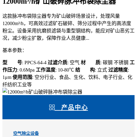
12000m³/h矿山破碎脉冲布袋除尘器
这款脉冲布袋除尘器专为矿山破碎场景设计，处理风量
12000m³/h，可高效过滤矿石破碎、筛分过程中产生的高浓度
粉尘。设备采用抗磨损滤袋与重型钢结构，能应对矿山恶劣工
况，减少粉尘扩散，保障作业人员健康...
基本参数：
型 号
: PPCS-64-4
过滤介质
: 空气
材 质
: 碳钢 不锈钢
工
作压力
: 0.6Mpa
工作温度
: 10-80℃
结 构
: 立式
过滤精度
:
1μm
使用范围
: 空分行业、食品、生化、饮料、电子行业、化
纤纺织工业等
产品中心
空气除尘设备