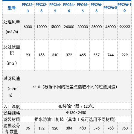
PPC32-
PPC32-
PPC
64
-
PPC
64
-
PPC
96
-
PPC
96
-
PPC
96-1
PPC
96
-
8
型号
0
3
6
5
6
5
6
处理风量
60000
6000
12000
18000
24000
30000
36000
48000
(m3 /h)
总过滤面
积
93
186
310
372
465
557
744
929
（
）
m 2
过滤风速
（根据不同的扬尘点选取不同的过滤风速）
<1.0
（
m/mi
）
n
布袋除尘器﹤
℃
入口温度
120
Φ
×
130
2450
滤袋规格
滤袋材质
拒水防油针刺毡（具体工况可选用不同材质）
滤袋及骨
96
192
320
384
480
576
768
960
架数量