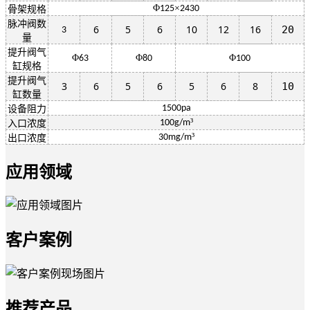
Φ
×
125
2430
骨架规格
脉冲阀数
6
5
6
10
12
16
20
3
量
提升阀气
Φ
Φ
Φ
63
80
100
缸规格
提升阀气
3
6
5
6
5
6
8
10
缸数量
1500pa
设备阻力
³
100g/m
入口浓度
³
30mg/m
出口浓度
应用领域
客户案例
推荐产品