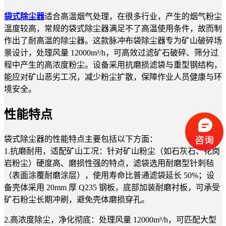
袋式除尘器
适合高温烟气处理，在很多行业，产生的烟气粉尘
温度较高，常规的袋式除尘器满足不了高温使用条件，故而制
作出了耐高温的除尘器。这款脉冲布袋除尘器专为矿山破碎场
景设计，处理风量 12000m³/h，可高效过滤矿石破碎、筛分过
程中产生的高浓度粉尘。设备采用抗磨损滤袋与重型钢结构，
能应对矿山恶劣工况，减少粉尘扩散，保障作业人员健康与环
境安全。
性能特点
袋式除尘器
的性能特点主要包括以下方面：
1.抗磨耐用，适配矿山工况：针对矿山粉尘（如石灰石、花岗
岩粉尘）硬度高、磨损性强的特点，滤袋选用耐磨型针刺毡
（表面涂覆耐磨涂层），使用寿命比普通滤袋延长 50%；设
备壳体采用 20mm 厚 Q235 钢板，底部加装耐磨衬板，可承受
矿石粉尘长期冲刷，避免壳体磨损穿孔。
2.高浓度除尘，净化彻底：处理风量 12000m³/h，可匹配大型